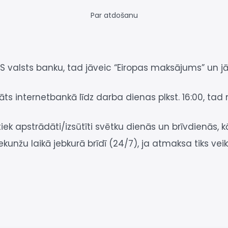
Par atdošanu
 valsts banku, tad jāveic “Eiropas maksājums” un 
nāts internetbankā līdz darba dienas plkst. 16:00, 
k apstrādāti/izsūtīti svētku dienās un brīvdienās, k
sekunžu laikā jebkurā brīdī (24/7), ja atmaksa tiks ve