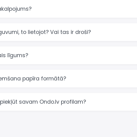
akalpojums?
uvumi, to lietojot? Vai tas ir droši?
ais līgums?
aņemšana papīra formātā?
 piekļūt savam Ondo.lv profilam?