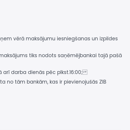
jāņem vērā maksājumu iesniegšanas un izpildes
tad maksājums tiks nodots saņēmējbankai tajā pašā
ā arī darba dienās pēc plkst.16:00;
ikta no tām bankām, kas ir pievienojušās ZIB