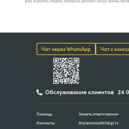
раз оценить людей, которые делают нашу жизнь ярче
Чат через WhatsApp
Чат с конс
Обслуживание клиентов
24 
Помощь
Занять ответственно
Контакты
Aiznemiesatbildigi
.
lv