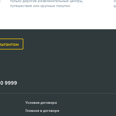
.
только дорогие развлекательные центры,
о
путешествия или крупные покупки.
д
ультантом
00 9999
Условия договорa
Главное в договоре