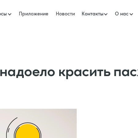
осы
Приложение
Новости
Контакты
О нас
и надоело красить па