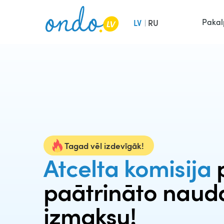
Pakal
LV
RU
|
Tagad vēl izdevīgāk!
Atcelta komisija
paātrināto naud
izmaksu!