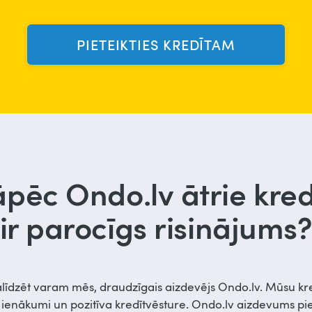
PIETEIKTIES KREDĪTAM
pēc Ondo.lv ātrie kred
ir parocīgs risinājums
īdzēt varam mēs, draudzīgais aizdevējs Ondo.lv. Mūsu kred
ši ienākumi un pozitīva kredītvēsture. Ondo.lv aizdevums p