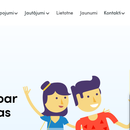
pojumi
Jautājumi
Lietotne
Jaunumi
Kontakti
par
as