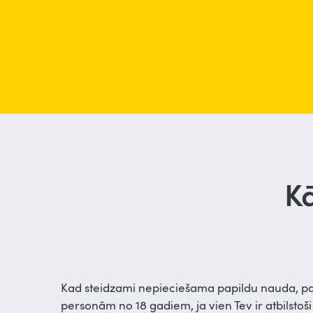
Kā
Kad steidzami nepieciešama papildu nauda, pal
personām no 18 gadiem, ja vien Tev ir atbilsto