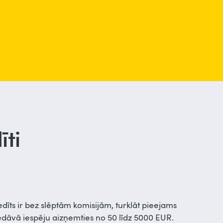
īti
?
īts ir bez slēptām komisijām, turklāt pieejams
iedāvā iespēju aizņemties no 50 līdz 5000 EUR.