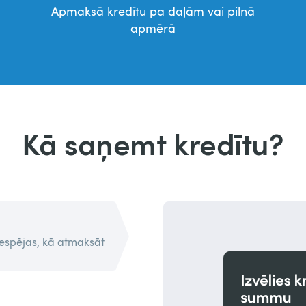
Apmaksā kredītu pa daļām vai pilnā
apmērā
Kā saņemt kredītu?
espējas, kā atmaksāt