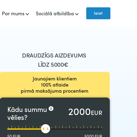
Ieiet
Par mums
Sociālā atbildība
DRAUDZĪGS AIZDEVUMS
LĪDZ 5000
€
Jaunajiem klientiem
100% atlaide
pirmā maksājuma procentiem
2000
Kādu summu
EUR
vēlies?
50
EUR
5000
EUR