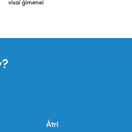
visai ģimenei
v?
Ātri