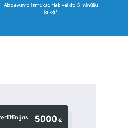
Aizdevuma izmaksa tiek veikta 5 minūšu
laikā*