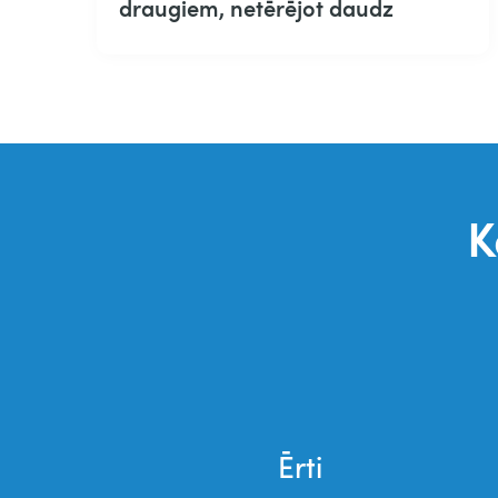
draugiem, netērējot daudz​
K
Ērti