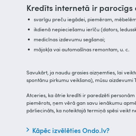
Kredīts internetā ir parocīgs
svarīgu preču iegādei, piemēram, mēbelēm
ikdienā nepieciešamu ierīču (dators, ledus
medicīnas izdevumu segšanai;
mājokļa vai automašīnas remontam, u. c.
Savukārt, ja naudu grasies aizņemties, lai vei
spontānu pirkumu veikšana), mūsu aizdevumi T
Atceries, ka ātrie kredīti ir paredzēti personām 
piemērots, ņem vērā gan savu ienākumu apmēru (u
pārliecināts, ka noteiktajā termiņā spēsi vei
Kāpēc izvēlēties Ondo.lv?