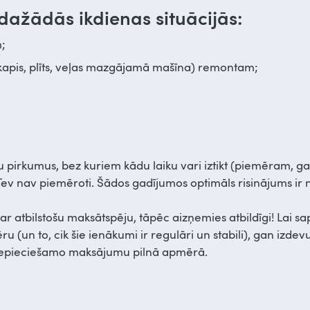
 dažādās ikdienas situācijās:
;
skapis, plīts, veļas mazgājamā mašīna) remontam;
ktu pirkumus, bez kuriem kādu laiku vari iztikt (piemēram, 
ev nav piemēroti. Šādos gadījumos optimāls risinājums i
ar atbilstošu maksātspēju, tāpēc aizņemies atbildīgi! Lai sa
n to, cik šie ienākumi ir regulāri un stabili), gan izdevu
kt nepieciešamo maksājumu pilnā apmērā.