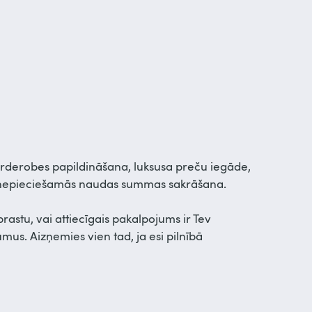
garderobes papildināšana, luksusa preču iegāde,
r nepieciešamās naudas summas sakrāšana.
prastu, vai attiecīgais pakalpojums ir Tev
mus. Aizņemies vien tad, ja esi pilnībā