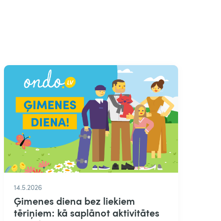
14.5.2026
Ģimenes diena bez liekiem
tēriņiem: kā saplānot aktivitātes