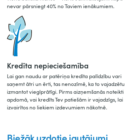
nevar pārsniegt 40% no Taviem ienākumiem.
Kredīta nepieciešamība
Lai gan naudu ar patēriņa kredīta palīdzību vari
saņemt ātri un ērti, tas nenozīmē, ka to vajadzētu
izmantot vieglprātīgi. Pirms aizņemšanās noteikti
apdomā, vai kredīts Tev patiešām ir vajadzīgs, lai
izvairītos no liekiem izdevumiem nākotnē.
Biežāk uzdotie jautājumi