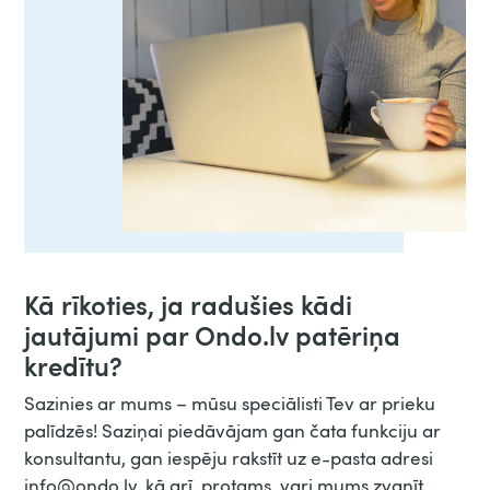
Kā rīkoties, ja radušies kādi
jautājumi par Ondo.lv patēriņa
kredītu?
Sazinies ar mums – mūsu speciālisti Tev ar prieku
palīdzēs! Saziņai piedāvājam gan čata funkciju ar
konsultantu, gan iespēju rakstīt uz e-pasta adresi
info@ondo.lv, kā arī, protams, vari mums zvanīt