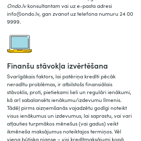
Ondo.lv
konsultantam vai uz e-pasta adresi
info@ondo.lv, gan zvanot uz telefona numuru 24 00
9999.
Finanšu stāvokļa izvērtēšana
Svarīgākais faktors, lai patēriņa kredīti pēcāk
neradītu problēmas, ir atbilstošs finansiālais
stāvoklis, proti, pietiekami lieli un regulāri ienākumi,
kā arī sabalansēts ienākumu/izdevumu līmenis.
Tādēļ pirms aizņemšanās vajadzētu godīgi noteikt
visus ienākumus un izdevumus, lai saprastu, vai vari
atļauties turpmākos mēnešus (vai gadus) veikt
ikmēneša maksājumus noteiktajos termiņos. Vēl
viena būtiska nianse – visi kredītmaksājumi kopā