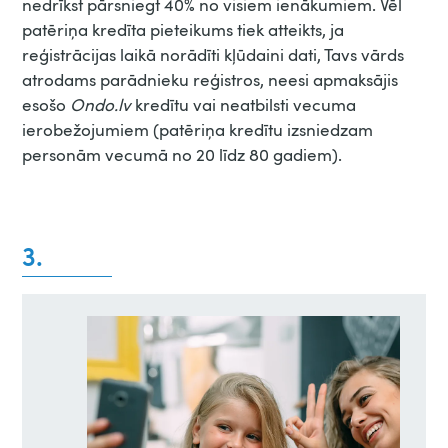
nedrīkst pārsniegt 40% no visiem ienākumiem. Vēl
patēriņa kredīta pieteikums tiek atteikts, ja
reģistrācijas laikā norādīti kļūdaini dati, Tavs vārds
atrodams parādnieku reģistros, neesi apmaksājis
esošo
Ondo.lv
kredītu vai neatbilsti vecuma
ierobežojumiem (patēriņa kredītu izsniedzam
personām vecumā no 20 līdz 80 gadiem).
3.