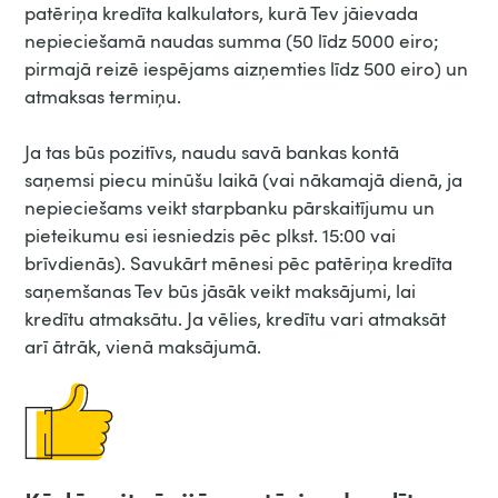
patēriņa kredīta kalkulators, kurā Tev jāievada
nepieciešamā naudas summa (50 līdz 5000 eiro;
pirmajā reizē iespējams aizņemties līdz 500 eiro) un
atmaksas termiņu.
Ja tas būs pozitīvs, naudu savā bankas kontā
saņemsi piecu minūšu laikā (vai nākamajā dienā, ja
nepieciešams veikt starpbanku pārskaitījumu un
pieteikumu esi iesniedzis pēc plkst. 15:00 vai
brīvdienās). Savukārt mēnesi pēc patēriņa kredīta
saņemšanas Tev būs jāsāk veikt maksājumi, lai
kredītu atmaksātu. Ja vēlies, kredītu vari atmaksāt
arī ātrāk, vienā maksājumā.