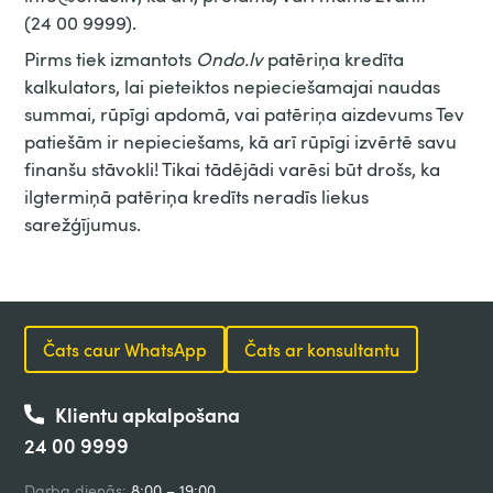
(24 00 9999).
Pirms tiek izmantots
Ondo.lv
patēriņa kredīta
kalkulators, lai pieteiktos nepieciešamajai naudas
summai, rūpīgi apdomā, vai patēriņa aizdevums Tev
patiešām ir nepieciešams, kā arī rūpīgi izvērtē savu
finanšu stāvokli! Tikai tādējādi varēsi būt drošs, ka
ilgtermiņā patēriņa kredīts neradīs liekus
sarežģījumus.
Čats caur WhatsApp
Čats ar konsultantu
Klientu apkalpošana
24 00 9999
Darba dienās:
8:00 – 19:00