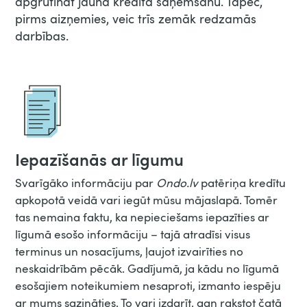
apgrūtināt jauna kredīta saņemšanu. Tāpēc,
pirms aizņemies, veic trīs zemāk redzamās
darbības.
Iepazīšanās ar līgumu
Svarīgāko informāciju par
Ondo.lv
patēriņa kredītu
apkopotā veidā vari iegūt mūsu mājaslapā. Tomēr
tas nemaina faktu, ka nepieciešams iepazīties ar
līgumā esošo informāciju – tajā atradīsi visus
terminus un nosacījums, ļaujot izvairīties no
neskaidrībām pēcāk. Gadījumā, ja kādu no līgumā
esošajiem noteikumiem nesaproti, izmanto iespēju
ar mums sazināties. To vari izdarīt, gan rakstot čatā