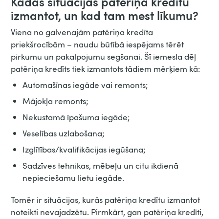
Kādās situācijās patēriņa kredītu
izmantot, un kad tam mest līkumu?
Viena no galvenajām patēriņa kredīta
priekšrocībām – naudu būtībā iespējams tērēt
pirkumu un pakalpojumu segšanai. Šī iemesla dēļ
patēriņa kredīts tiek izmantots tādiem mērķiem kā:
Automašīnas iegāde vai remonts;
Mājokļa remonts;
Nekustamā īpašuma iegāde;
Veselības uzlabošana;
Izglītības/kvalifikācijas iegūšana;
Sadzīves tehnikas, mēbeļu un citu ikdienā
nepieciešamu lietu iegāde.
Tomēr ir situācijas, kurās patēriņa kredītu izmantot
noteikti nevajadzētu. Pirmkārt, gan patēriņa kredīti,