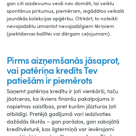
gan citi aizdevumu veidi nav domāti, lai veiktu
spontānus pirkumus, piemēram, iegādātos veikalā
jaunākās kolekcijas apģērbu. Otrkārt, to noteikti
nevajadzētu izmantot nevajadzīgiem tēriņiem
(piektdienas ballītei vai dārgam ceļojumam).
Pirms aizņemšanās jāsaprot,
vai patēriņa kredīts Tev
patiešām ir piemērots
Saņemt patēriņa kredītu ir ļoti vienkārši, taču
jāatceras, ka ikviens finanšu pakalpojums ir
nopietnas saistības, pret kurām jāizturas ļoti
atbildīgi. Pretējā gadījumā vari iedzīvoties
dažādās likstās – gan parādos, gan sabojātā
kredītvēsturē, kas ilgtermiņā var ievērojami