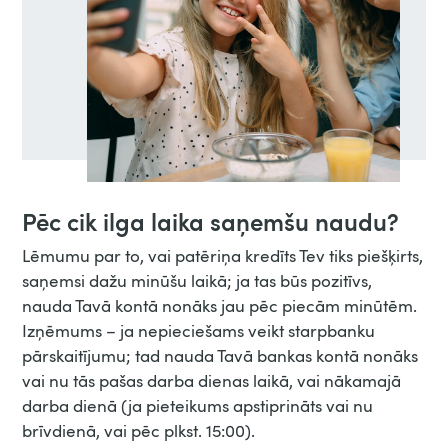
Pēc cik ilga laika saņemšu naudu?
Lēmumu par to, vai patēriņa kredīts Tev tiks piešķirts,
saņemsi dažu minūšu laikā; ja tas būs pozitīvs,
nauda Tavā kontā nonāks jau pēc piecām minūtēm.
Izņēmums – ja nepieciešams veikt starpbanku
pārskaitījumu; tad nauda Tavā bankas kontā nonāks
vai nu tās pašas darba dienas laikā, vai nākamajā
darba dienā (ja pieteikums apstiprināts vai nu
brīvdienā, vai pēc plkst. 15:00).