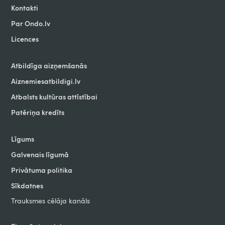
Kontakti
Par Ondo.lv
Licences
Atbildīga aizņemšanās
Aiznemiesatbildigi.lv
Atbalsts kultūras attīstībai
Patēriņa kredīts
Līgums
Galvenais līgumā
Privātuma politika
Sīkdatnes
Trauksmes cēlāja kanāls