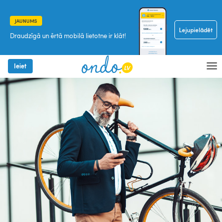
JAUNUMS
Lejupielādēt
Draudzīgā un ērtā mobilā lietotne ir klāt!
Ieiet