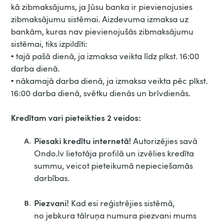
kā zibmaksājums, ja Jūsu banka ir pievienojusies
zibmaksājumu sistēmai. Aizdevuma izmaksa uz
bankām, kuras nav pievienojušās zibmaksājumu
sistēmai, tiks izpildīti:
• tajā pašā dienā, ja izmaksa veikta līdz plkst. 16:00
darba dienā.
• nākamajā darba dienā, ja izmaksa veikta pēc plkst.
16:00 darba dienā, svētku dienās un brīvdienās.
Kredītam vari pieteikties 2 veidos:
Piesaki kredītu internetā!
A.
Autorizējies savā
Ondo.lv lietotāja profilā un izvēlies kredīta
summu, veicot pieteikumā nepieciešamās
darbības.
Piezvani!
B.
Kad esi reģistrējies sistēmā,
no jebkura tālruņa numura piezvani mums