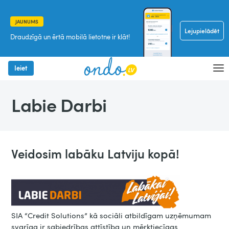
JAUNUMS
Lejupielādēt
Draudzīgā un ērtā mobilā lietotne ir klāt!
Ieiet
Labie Darbi
Veidosim labāku Latviju kopā!
SIA “Credit Solutions” kā sociāli atbildīgam uzņēmumam
svarīga ir sabiedrības attīstība un mērķtiecīgas