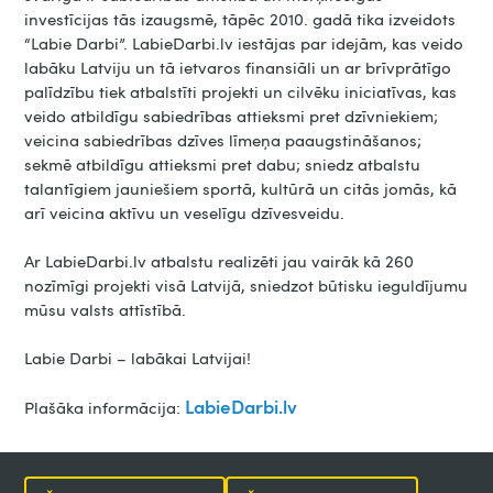
investīcijas tās izaugsmē, tāpēc 2010. gadā tika izveidots
“Labie Darbi”. LabieDarbi.lv iestājas par idejām, kas veido
labāku Latviju un tā ietvaros finansiāli un ar brīvprātīgo
palīdzību tiek atbalstīti projekti un cilvēku iniciatīvas, kas
veido atbildīgu sabiedrības attieksmi pret dzīvniekiem;
veicina sabiedrības dzīves līmeņa paaugstināšanos;
sekmē atbildīgu attieksmi pret dabu; sniedz atbalstu
talantīgiem jauniešiem sportā, kultūrā un citās jomās, kā
arī veicina aktīvu un veselīgu dzīvesveidu.
Ar LabieDarbi.lv atbalstu realizēti jau vairāk kā 260
nozīmīgi projekti visā Latvijā, sniedzot būtisku ieguldījumu
mūsu valsts attīstībā.
Labie Darbi – labākai Latvijai!
LabieDarbi.lv
Plašāka informācija: