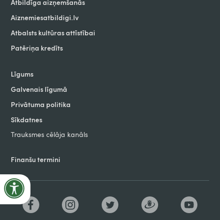
Atbildīga aizņemšanās
Aiznemiesatbildigi.lv
Atbalsts kultūras attīstībai
Patēriņa kredīts
Līgums
Galvenais līgumā
Privātuma politika
Sīkdatnes
Trauksmes cēlāja kanāls
Finanšu termini