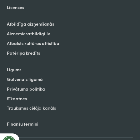
Licences
Atbildīga aizņemšanās
Aiznemiesatbildigi.lv
Atbalsts kultūras attīstībai
Patēriņa kredīts
Līgums
Galvenais līgumā
Privātuma politika
Sīkdatnes
Trauksmes cēlāja kanāls
Finanšu termini