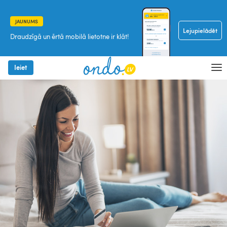
JAUNUMS
Lejupielādēt
Draudzīgā un ērtā mobilā lietotne ir klāt!
Ieiet