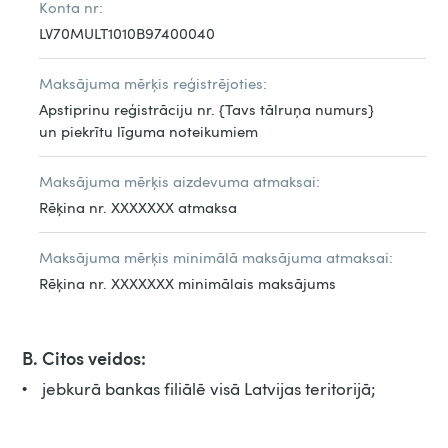
Konta nr:
LV70MULT1010B97400040
Maksājuma mērķis reģistrējoties:
Apstiprinu reģistrāciju nr. {Tavs tālruņa numurs}
un piekrītu līguma noteikumiem
Maksājuma mērķis aizdevuma atmaksai:
Rēķina nr. XXXXXXX atmaksa
Maksājuma mērķis minimālā maksājuma atmaksai:
Rēķina nr. XXXXXXX minimālais maksājums
B. Citos veidos:
jebkurā bankas filiālē visā Latvijas teritorijā;
•