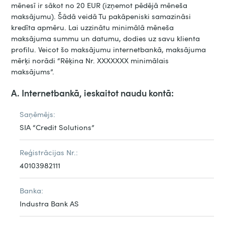
mēnesī ir sākot no 20 EUR (izņemot pēdējā mēneša
maksājumu). Šādā veidā Tu pakāpeniski samazināsi
kredīta apmēru. Lai uzzinātu minimālā mēneša
maksājuma summu un datumu, dodies uz savu klienta
profilu. Veicot šo maksājumu internetbankā, maksājuma
mērķi norādi “Rēķina Nr. XXXXXXX minimālais
maksājums”.
A. Internetbankā, ieskaitot naudu kontā:
Saņēmējs:
SIA “Credit Solutions”
Reģistrācijas Nr.:
40103982111
Banka:
Industra Bank AS​