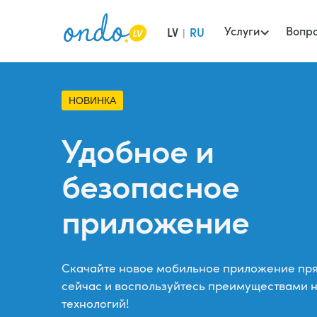
Услуги
Вопр
LV
RU
|
НОВИНКА
Удобное и
безопасное
приложение
Скачайте новое мобильное приложение пр
сейчас и воспользуйтесь преимуществами 
технологий!