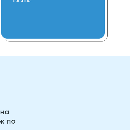
понятно.
на
ж по