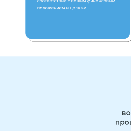
соответствии с вашим финансовым
положением и целями.
во
про