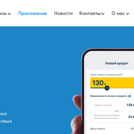
осы
Приложение
Новости
Контакты
О нас
ямо
новых