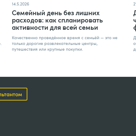
14.5.2026
2
Семейный день без лишних
расходов: как спланировать
активности для всей семьи
Качественно проведённое время с семьёй — это не
Д
.
только дорогие развлекательные центры,
о
путешествия или крупные покупки.
д
ультантом