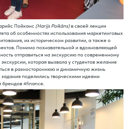
Харийс Пойканс
(Harijs Poikāns)
в своей лекции
тета об особенностях использования маркетинговых
тования, их историческом развитии, а также о
оектов. Помимо познавательной и вдохновляющей
ность отправиться на экскурсию по современному
е экскурсии, которая вызвала у студентов желание
зиться в разностороннюю и динамичную жизнь
о задания поделились творческими идеями
 брендов 4finance.