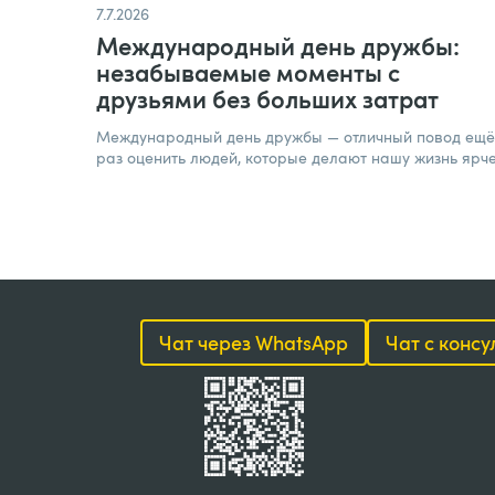
7.7.2026
Международный день дружбы:
незабываемые моменты с
друзьями без больших затрат​
Международный день дружбы — отличный повод ещё
раз оценить людей, которые делают нашу жизнь ярче
Чат через WhatsApp
Чат с конс