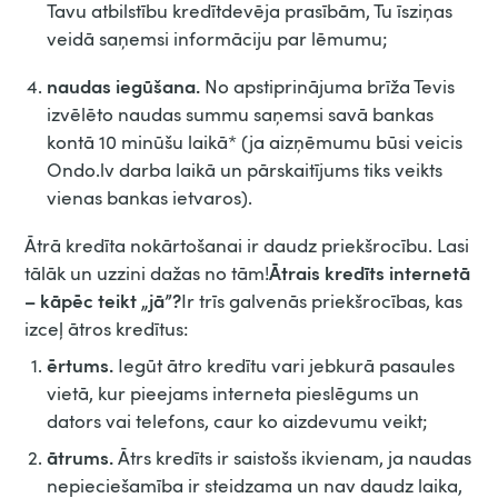
Tavu atbilstību kredītdevēja prasībām, Tu īsziņas
veidā saņemsi informāciju par lēmumu;
naudas iegūšana.
No apstiprinājuma brīža Tevis
izvēlēto naudas summu saņemsi savā bankas
kontā 10 minūšu laikā* (ja aizņēmumu būsi veicis
Ondo.lv darba laikā un pārskaitījums tiks veikts
vienas bankas ietvaros).
Ātrā kredīta nokārtošanai ir daudz priekšrocību. Lasi
Ātrais kredīts internetā
tālāk un uzzini dažas no tām!
– kāpēc teikt „jā”?
Ir trīs galvenās priekšrocības, kas
izceļ ātros kredītus:
ērtums.
Iegūt ātro kredītu vari jebkurā pasaules
vietā, kur pieejams interneta pieslēgums un
dators vai telefons, caur ko aizdevumu veikt;
ātrums.
Ātrs kredīts ir saistošs ikvienam, ja naudas
nepieciešamība ir steidzama un nav daudz laika,