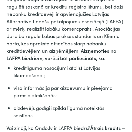
regulēti saskaņā ar Kredītu reģistra likumu, bet daži
nebanku kredītdevēji ir apvienojušies Latvijas
Alternatīvo finanšu pakalpojumu asociācijā (LAFPA)
ar mērķi realizēt labāku komercpraksi. Asociācijas
darbību regulē Labās prakses standarts un Klientu
harta, kas apraksta attiecības starp nebanku
Aizņemoties no
kredītdevējiem un aizņēmējiem.
LAFPA biedriem, varēsi būt pārliecināts, ka:
kredītlīguma nosacījumi atbilst Latvijas
likumdošanai;
visa informācija par aizdevumu ir pieejama
pirms pieteikšanās;
aizdevējs godīgi izpilda līgumā noteiktās
saistības.
Ātrais kredīts –
Vai zināji, ka Ondo.lv ir LAFPA biedrs?