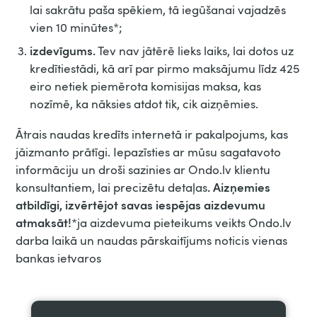
lai sakrātu paša spēkiem, tā iegūšanai vajadzēs
vien 10 minūtes*;
izdevīgums.
Tev nav jātērē lieks laiks, lai dotos uz
kredītiestādi, kā arī par pirmo maksājumu līdz 425
eiro netiek piemērota komisijas maksa, kas
nozīmē, ka nāksies atdot tik, cik aizņēmies.
Ātrais naudas kredīts internetā ir pakalpojums, kas
jāizmanto prātīgi. Iepazīsties ar mūsu sagatavoto
informāciju un droši sazinies ar Ondo.lv klientu
. Aizņemies
konsultantiem, lai precizētu detaļas
atbildīgi, izvērtējot savas iespējas aizdevumu
atmaksāt!
*ja aizdevuma pieteikums veikts Ondo.lv
darba laikā un naudas pārskaitījums noticis vienas
bankas ietvaros