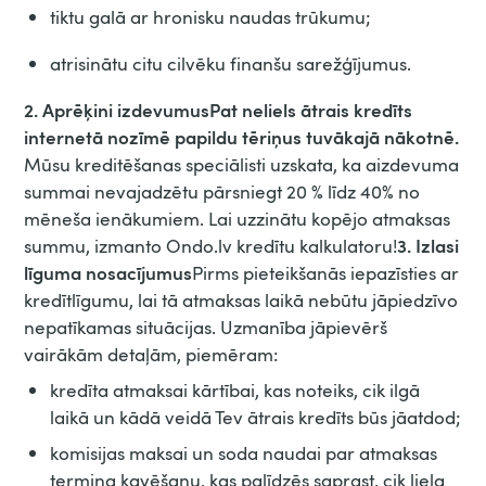
tiktu galā ar hronisku naudas trūkumu;
atrisinātu citu cilvēku finanšu sarežģījumus.
2. Aprēķini izdevumusPat neliels ātrais kredīts
internetā nozīmē papildu tēriņus tuvākajā nākotnē.
Mūsu kreditēšanas speciālisti uzskata, ka aizdevuma
summai nevajadzētu pārsniegt 20 % līdz 40% no
mēneša ienākumiem. Lai uzzinātu kopējo atmaksas
3. Izlasi
summu, izmanto Ondo.lv kredītu kalkulatoru!
līguma nosacījumus
Pirms pieteikšanās iepazīsties ar
kredītlīgumu, lai tā atmaksas laikā nebūtu jāpiedzīvo
nepatīkamas situācijas. Uzmanība jāpievērš
vairākām detaļām, piemēram:
kredīta atmaksai kārtībai, kas noteiks, cik ilgā
laikā un kādā veidā Tev ātrais kredīts būs jāatdod;
komisijas maksai un soda naudai par atmaksas
termiņa kavēšanu, kas palīdzēs saprast, cik liela