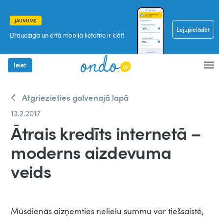
JAUNUMS
Lejupielādēt
Draudzīgā un ērtā mobilā lietotne ir klāt!
Ieiet
Atgriezieties galvenajā lapā
13.2.2017
Ātrais kredīts internetā –
moderns aizdevuma
veids
Mūsdienās aizņemties nelielu summu var tiešsaistē,