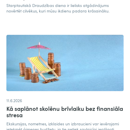
Starptautiskā Draudzības diena ir lielisks atgādinājums
novērtēt cilvēkus, kuri mūsu ikdienu padara krāsaināku.
11.6.2026
Kā saplānot skolēnu brīvlaiku bez finansiāla
stresa
Ekskursijas, nometnes, izklaides un izbraucieni var ievērojami
ietekmēt ģimenes budžetu, ja tie netiek savlaicīgi ieplānoti.