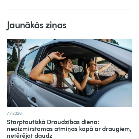
Jaunākās ziņas
7.7.2026
Starptautiskā Draudzības diena:
neaizmirstamas atmiņas kopā ar draugiem,
netērējot daudz​