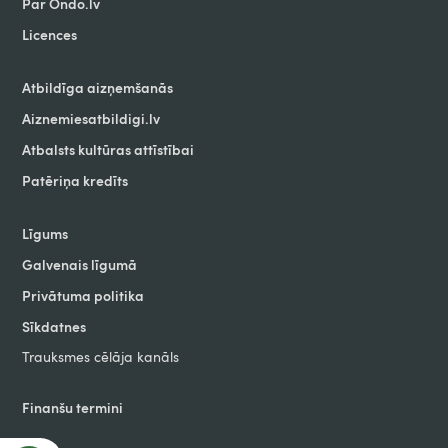
Par Ondo.lv
Licences
Atbildīga aizņemšanās
Aiznemiesatbildigi.lv
Atbalsts kultūras attīstībai
Patēriņa kredīts
Līgums
Galvenais līgumā
Privātuma politika
Sīkdatnes
Trauksmes cēlāja kanāls
Finanšu termini