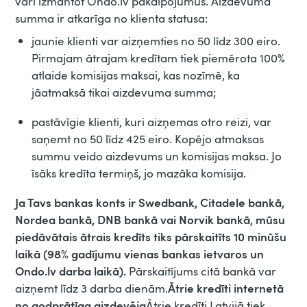
vari izmantot Ondo.lv pakalpojumus.
Aizdevuma
summa ir atkarīga no klienta statusa:
jaunie klienti var aizņemties no 50 līdz 300 eiro.
Pirmajam ātrajam kredītam tiek piemērota 100%
atlaide komisijas maksai, kas nozīmē, ka
jāatmaksā tikai aizdevuma summa;
pastāvīgie klienti, kuri aizņemas otro reizi, var
saņemt no 50 līdz 425 eiro. Kopējo atmaksas
summu veido aizdevums un komisijas maksa. Jo
īsāks kredīta termiņš, jo mazāka komisija.
Ja Tavs bankas konts ir Swedbank, Citadele bankā,
Nordea bankā, DNB bankā vai Norvik bankā, mūsu
piedāvātais ātrais kredīts tiks pārskaitīts 10 minūšu
laikā (98% gadījumu vienas bankas ietvaros un
Ondo.lv darba laikā).
Pārskaitījums citā bankā var
Ātrie kredīti internetā
aizņemt līdz 3 darba dienām.
no godprātīga aizdevēja
Ātrie kredīti Latvijā tiek