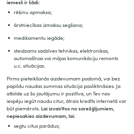
iemesli ir šādi:
rēķinu apmaksa;
ārstniecības izmaksu segšana;
medikamentu iegāde;
steidzams sadzīves tehnikas, elektronikas,
automašīnas vai mājas komunikāciju remonts
u.c. situācijas.
Pirms pieteikšanās aizdevumam padomā, vai bez
papildu naudas summas situācija pasliktināsies. Ja
atbilde uz šo jautājumu ir pozitīva, un Tev nav
iespēju iegūt naudu citur, ātrais kredīts internetā var
Lai izvairītos no sarežģījumiem,
būt piemērots.
nepiesakies aizdevumam, lai:
segtu citus parādus;