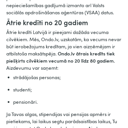
nepieciešamības gadījumā izmanto arī Valsts
sociālās apdrošināšanas aģentūras (VSAA) datus.
Ātrie kredīti no 20 gadiem
Ātrie kredīti Latvijā ir pieejami dažāda vecuma
cilvēkiem. Mēs, Ondo.lv, uzskatām, ka vecums nevar
būt ierobežojums kredītam, ja vien aizņēmējam ir
Ondo.lv ātrais kredīts tiek
atbilstoša maksātspēja.
piešķirts cilvēkiem vecumā no 20 līdz 80 gadiem.
Aizdevumu var saņemt:
strādājošas personas;
studenti;
pensionāri.
Ja Tavas algas, stipendijas vai pensijas apmērs ir
pietiekams, lai laikus segtu parādsaistības laikus, Tu