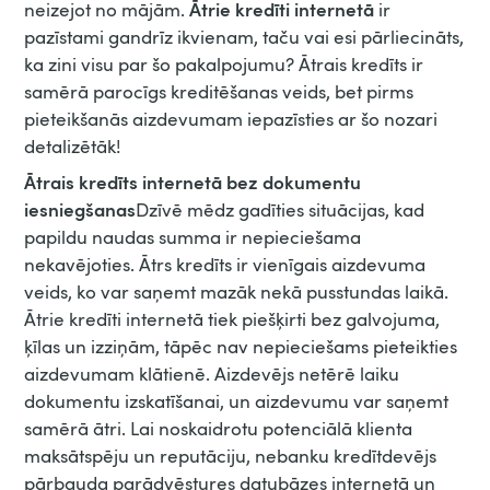
Ātrie kredīti internetā
neizejot no mājām.
ir
pazīstami gandrīz ikvienam, taču vai esi pārliecināts,
ka zini visu par šo pakalpojumu? Ātrais kredīts ir
samērā parocīgs kreditēšanas veids, bet pirms
pieteikšanās aizdevumam iepazīsties ar šo nozari
detalizētāk!
Ātrais kredīts internetā bez dokumentu
iesniegšanas
Dzīvē mēdz gadīties situācijas, kad
papildu naudas summa ir nepieciešama
nekavējoties. Ātrs kredīts ir vienīgais aizdevuma
veids, ko var saņemt mazāk nekā pusstundas laikā.
Ātrie kredīti internetā tiek piešķirti bez galvojuma,
ķīlas un izziņām, tāpēc nav nepieciešams pieteikties
aizdevumam klātienē. Aizdevējs netērē laiku
dokumentu izskatīšanai, un aizdevumu var saņemt
samērā ātri. Lai noskaidrotu potenciālā klienta
maksātspēju un reputāciju, nebanku kredītdevējs
pārbauda parādvēstures datubāzes internetā un