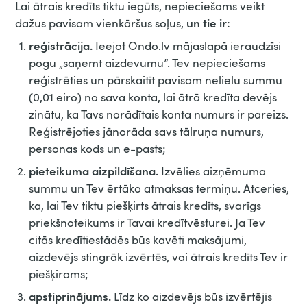
Lai ātrais kredīts tiktu iegūts, nepieciešams veikt
un tie ir:
dažus pavisam vienkāršus soļus,
reģistrācija.
Ieejot Ondo.lv mājaslapā ieraudzīsi
pogu „saņemt aizdevumu”. Tev nepieciešams
reģistrēties un pārskaitīt pavisam nelielu summu
(0,01 eiro) no sava konta, lai ātrā kredīta devējs
zinātu, ka Tavs norādītais konta numurs ir pareizs.
Reģistrējoties jānorāda savs tālruņa numurs,
personas kods un e-pasts;
pieteikuma aizpildīšana.
Izvēlies aizņēmuma
summu un Tev ērtāko atmaksas termiņu. Atceries,
ka, lai Tev tiktu piešķirts ātrais kredīts, svarīgs
priekšnoteikums ir Tavai kredītvēsturei. Ja Tev
citās kredītiestādēs būs kavēti maksājumi,
aizdevējs stingrāk izvērtēs, vai ātrais kredīts Tev ir
piešķirams;
apstiprinājums.
Līdz ko aizdevējs būs izvērtējis