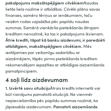
pakalpojums maksātspējīgiem cilvēkiem
Naudas
lietās liela nozīme ir atbildībai. Cilvēki plāno savas
finanses, samēro tēriņus ar ienākumiem, taču
reizēm rodas vajadzība pēc papildu naudas
summas. Samērā vienkārša pieteikšanās ātrajam
kredītam nenozīmē, ka tas ir pakalpojums ikvienam.
Ātrie kredīti, tāpat kā banku aizdevumi, ir paredzēti
atbildīgiem, maksātspējīgiem cilvēkiem.
Mēs
iestājamies par veiksmīgu sadarbību ar
aizņēmējiem, tāpēc pirms pieteikšanās kredītam
rekomendējam iepazīties ar atbildīgas aizņemšanās
pamatpincipiem.
4 soļi līdz aizdevumam
1. Izvērtē savu situāciju
Ātrais kredīts internetā var
būt risinājums pamatotā situācijā. Ne vienmēr
nepieciešamība pēc papildu summas nozīmē, ka
Pamatoti aizņemšanās
jāpiesakās aizdevumam.