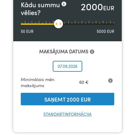
2000
Kādu summu
EUR
vēlies?
50
EUR
5000
EUR
MAKSĀJUMA DATUMS
07.09.2026
Minimālais mēn.
60
€
maksājums
SAŅEMT
2000
EUR
STANDARTINFORMĀCIJA