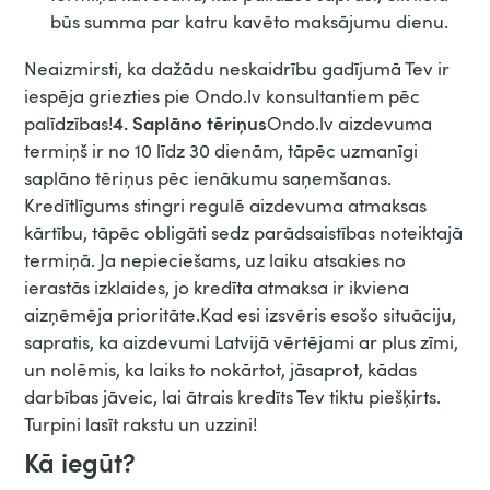
būs summa par katru kavēto maksājumu dienu.
Neaizmirsti, ka dažādu neskaidrību gadījumā Tev ir
iespēja griezties pie Ondo.lv konsultantiem pēc
4. Saplāno tēriņus
palīdzības!
Ondo.lv aizdevuma
termiņš ir no 10 līdz 30 dienām, tāpēc uzmanīgi
saplāno tēriņus pēc ienākumu saņemšanas.
Kredītlīgums stingri regulē aizdevuma atmaksas
kārtību, tāpēc obligāti sedz parādsaistības noteiktajā
termiņā. Ja nepieciešams, uz laiku atsakies no
ierastās izklaides, jo kredīta atmaksa ir ikviena
aizņēmēja prioritāte.Kad esi izsvēris esošo situāciju,
sapratis, ka aizdevumi Latvijā vērtējami ar plus zīmi,
un nolēmis, ka laiks to nokārtot, jāsaprot, kādas
darbības jāveic, lai ātrais kredīts Tev tiktu piešķirts.
Turpini lasīt rakstu un uzzini!
Kā iegūt?