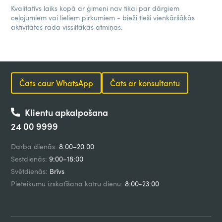
Kvalitatīvs laiks kopā ar ģimeni nav tikai par dārgiem
ceļojumiem vai lieliem pirkumiem - bieži tieši vienkāršākās
aktivitātes rada vissiltākās atmiņas.
Čats caur WhatsApp
Čats ar konsultantu
Klientu apkalpošana
24 00 9999
Darba dienās:
8:00–20:00
Sestdienās:
9:00–18:00
Svētdienās:
Brīvs
Pieteikumu izskatīšana katru dienu:
8:00-23:00