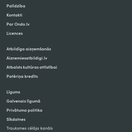
Palīdzība
Kontakti
Par Ondo.lv
Licences
Atbildīga aizņemšanās
Aiznemiesatbildigi.lv
Atbalsts kultūras attīstībai
Patēriņa kredīts
Līgums
Galvenais līgumā
Privātuma politika
Sīkdatnes
Trauksmes cēlāja kanāls