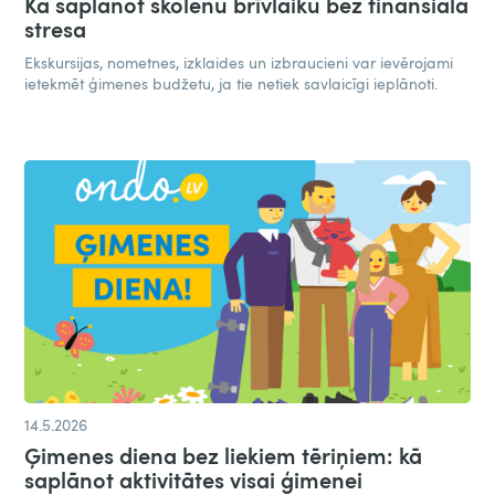
Kā saplānot skolēnu brīvlaiku bez finansiāla
stresa
Ekskursijas, nometnes, izklaides un izbraucieni var ievērojami
ietekmēt ģimenes budžetu, ja tie netiek savlaicīgi ieplānoti.
14.5.2026
Ģimenes diena bez liekiem tēriņiem: kā
saplānot aktivitātes visai ģimenei