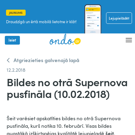
JAUNUMS
Lejupielādēt
Draudzīgā un ērtā mobilā lietotne ir klāt!
Ieiet
Atgriezieties galvenajā lapā
12.2.2018
Bildes no otrā Supernova
pusfināla (10.02.2018)
Šeit varēsiet apskatīties bildes no otrā Supernova
pusfināla, kurš notika 10. februārī. Visas bildes
šeit
augstākā izšķirtspējas kvalitātē lejupieladē
.