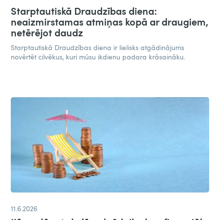
Starptautiskā Draudzības diena:
neaizmirstamas atmiņas kopā ar draugiem,
netērējot daudz​
Starptautiskā Draudzības diena ir lielisks atgādinājums
novērtēt cilvēkus, kuri mūsu ikdienu padara krāsaināku.
11.6.2026