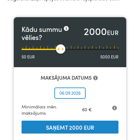
2000
Kādu summu
EUR
vēlies?
50
EUR
5000
EUR
MAKSĀJUMA DATUMS
06.09.2026
Minimālais mēn.
60
€
maksājums
SAŅEMT
2000
EUR