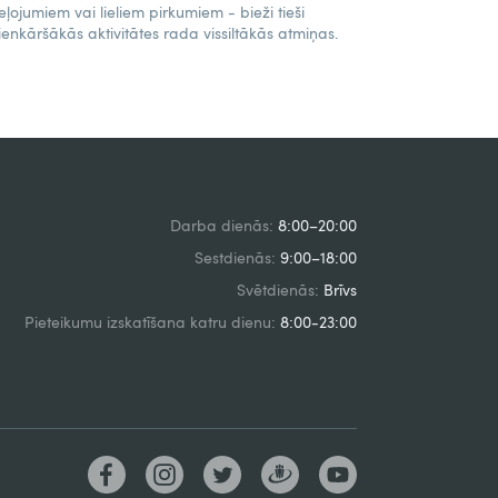
eļojumiem vai lieliem pirkumiem - bieži tieši
ienkāršākās aktivitātes rada vissiltākās atmiņas.
Darba dienās:
8:00–20:00
Sestdienās:
9:00–18:00
Svētdienās:
Brīvs
Pieteikumu izskatīšana katru dienu:
8:00-23:00