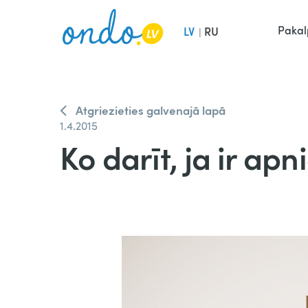
Pakal
LV
RU
|
Atgriezieties galvenajā lapā
1.4.2015
Ko darīt, ja ir apn