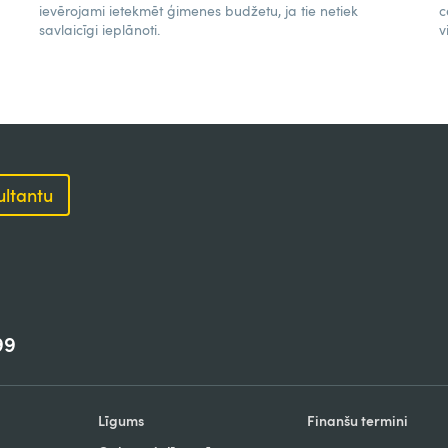
ievērojami ietekmēt ģimenes budžetu, ja tie netiek
c
savlaicīgi ieplānoti.
v
ultantu
99
Līgums
Finanšu termini