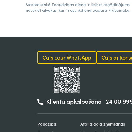
Starptautiskā Draudzības diena ir lielisks atgādinājums
novērtēt cilvēkus, kuri mūsu ikdienu padara krāsaināku.
Čats caur WhatsApp
Čats ar kons
Klientu apkalpošana
24 00 99
Palīdzība
Atbildīga aizņemšanās