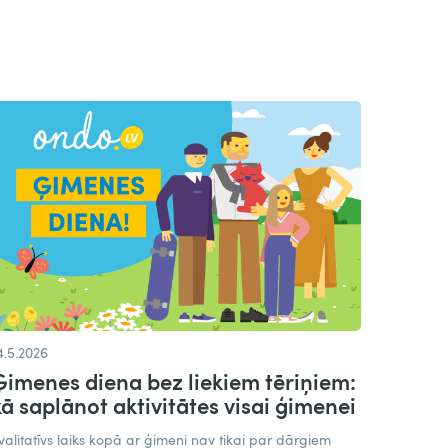
4.5.2026
Ģimenes diena bez liekiem tēriņiem:
kā saplānot aktivitātes visai ģimenei
valitatīvs laiks kopā ar ģimeni nav tikai par dārgiem