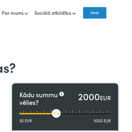
Ieiet
Par mums
Sociālā atbildība
as?
2000
Kādu summu
EUR
vēlies?
50
EUR
5000
EUR