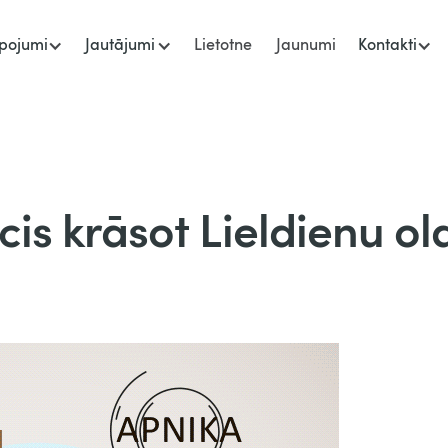
pojumi
Jautājumi
Lietotne
Jaunumi
Kontakti
icis krāsot Lieldienu ol