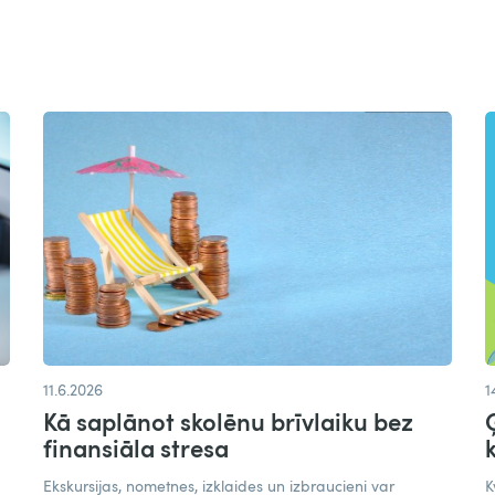
11.6.2026
1
Kā saplānot skolēnu brīvlaiku bez
finansiāla stresa
Ekskursijas, nometnes, izklaides un izbraucieni var
K