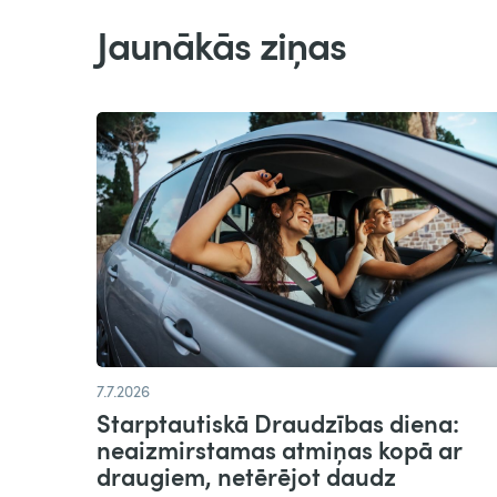
Jaunākās ziņas
7.7.2026
Starptautiskā Draudzības diena:
neaizmirstamas atmiņas kopā ar
draugiem, netērējot daudz​