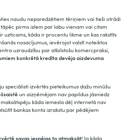
mties naudu neparedzētiem tēriņiem vai tieši otrādi
 tāpēc pirms izlem par labu vienam vai citam
r uzticams, kāda ir procentu likme un kas rakstīts
mšanās nosacījumus, ievērojot valstī noteiktos
centra uzraudzību par atbilstošu komercpraksi,
ikumiem konkrētā kredīta devēja aizdevuma
ju speciālisti izvērtēs pieteikumus dažu minūšu
ešsaistē
un aizņēmējam nav papildus jāsniedz
 maksātspēju kāda iemesla dēļ internetā nav
 atsūtīt bankas konta izrakstu par pēdējiem
izvērtē savas iespējas to atmaksāt
! Ja kāda