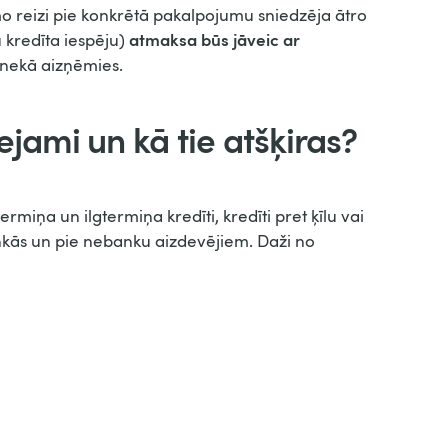
mo reizi pie konkrētā pakalpojumu sniedzēja ātro
atmaksa būs jāveic ar
 kredīta iespēju)
 nekā aizņēmies.
ejami un kā tie atšķiras?
termiņa un ilgtermiņa kredīti, kredīti pret ķīlu vai
bankās un pie nebanku aizdevējiem. Daži no