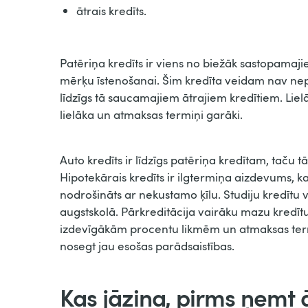
ātrais kredīts.
Patēriņa kredīts ir viens no biežāk sastopamaj
mērķu īstenošanai. Šim kredīta veidam nav nepi
līdzīgs tā saucamajiem ātrajiem kredītiem. Lielā
lielāka un atmaksas termiņi garāki.
Auto kredīts ir līdzīgs patēriņa kredītam, taču t
Hipotekārais kredīts ir ilgtermiņa aizdevums, 
nodrošināts ar nekustamo ķīlu. Studiju kredītu
augstskolā. Pārkreditācija vairāku mazu kredī
izdevīgākām procentu likmēm un atmaksas termiņ
nosegt jau esošas parādsaistības.
Kas jāzina, pirms ņemt ā