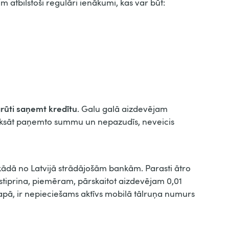
 atbilstoši regulāri ienākumi, kas var būt:
rūti saņemt kredītu
. Galu galā aizdevējam
maksāt paņemto summu un nepazudīs, neveicis
ādā no Latvijā strādājošām bankām. Parasti ātro
pstiprina, piemēram, pārskaitot aizdevējam 0,01
lapā, ir nepieciešams aktīvs mobilā tālruņa numurs