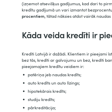
(izņemot atsevišķus gadījumus, kad dari to pir
kredītu gadījumā un vari izmantot bezprocentu
procentiem
, tātad nāksies atdot vairāk naudas
Kāda veida kredīti ir pie
Kredīti Latvijā ir dažādi. Klientiem ir pieejami īs
bez tās, kredīti ar galvojumu un bez, kredīti 
pieejamajiem kredītu veidiem ir:
patēriņa jeb naudas kredīts;
auto kredīts un auto līzings;
hipotekārais kredīts;
studiju kredīts;
pārkreditācija;