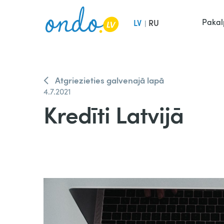
Pakal
LV
RU
|
Atgriezieties galvenajā lapā
4.7.2021
Kredīti Latvijā