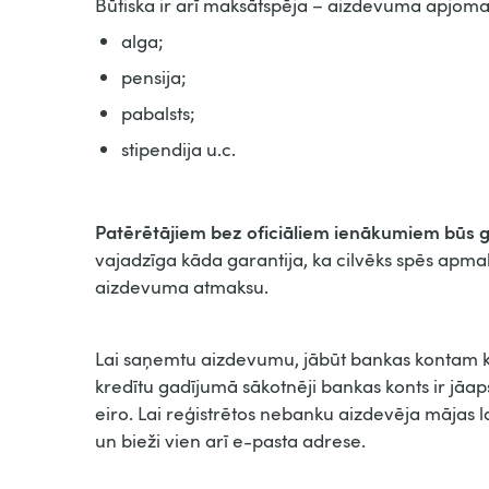
Būtiska ir arī maksātspēja – aizdevuma apjomam
alga;
pensija;
pabalsts;
stipendija u.c.
Patērētājiem bez oficiāliem ienākumiem būs g
vajadzīga kāda garantija, ka cilvēks spēs ap
aizdevuma atmaksu.
Lai saņemtu aizdevumu, jābūt bankas kontam k
kredītu gadījumā sākotnēji bankas konts ir jāa
eiro. Lai reģistrētos nebanku aizdevēja mājas 
un bieži vien arī e-pasta adrese.