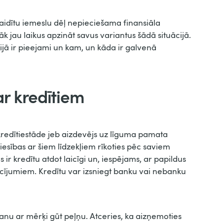
gaidītu iemeslu dēļ nepieciešama finansiāla
āk jau laikus apzināt savus variantus šādā situācijā.
vijā ir pieejami un kam, un kāda ir galvenā
ar kredītiem
 kredītiestāde jeb aizdevējs uz līguma pamata
esības ar šiem līdzekļiem rīkoties pēc saviem
r kredītu atdot laicīgi un, iespējams, ar papildus
acījumiem. Kredītu var izsniegt banku vai nebanku
anu ar mērķi gūt peļņu. Atceries, ka aizņemoties