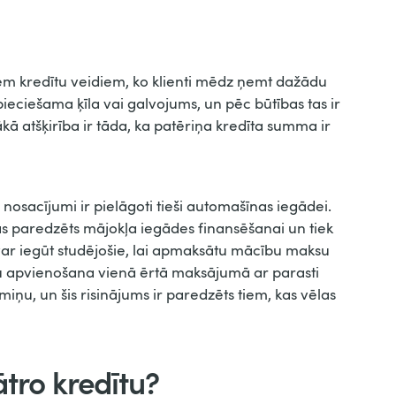
iem kredītu veidiem, ko klienti mēdz ņemt dažādu
eciešama ķīla vai galvojums, un pēc būtības tas ir
kā atšķirība ir tāda, ka patēriņa kredīta summa ir
ā nosacījumi ir pielāgoti tieši automašīnas iegādei.
kas paredzēts mājokļa iegādes finansēšanai un tiek
 var iegūt studējošie, lai apmaksātu mācību maksu
tu apvienošana vienā ērtā maksājumā ar parasti
u, un šis risinājums ir paredzēts tiem, kas vēlas
tro kredītu?