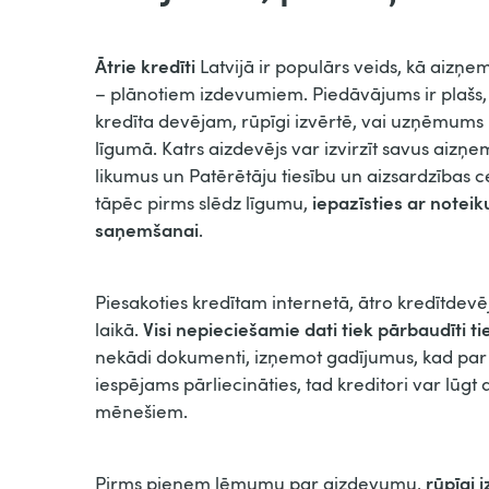
Ātrie kredīti
Latvijā ir populārs veids, kā aizņe
– plānotiem izdevumiem. Piedāvājums ir plašs,
kredīta devējam, rūpīgi izvērtē, vai uzņēmums i
līgumā. Katrs aizdevējs var izvirzīt savus aizņe
likumus un Patērētāju tiesību un aizsardzības 
iepazīsties ar note
tāpēc pirms slēdz līgumu,
saņemšanai
.
Piesakoties kredītam internetā, ātro kredītdevē
Visi nepieciešamie dati tiek pārbaudīti ti
laikā.
nekādi dokumenti, izņemot gadījumus, kad par
iespējams pārliecināties, tad kreditori var lūgt
mēnešiem.
rūpīgi 
Pirms pieņem lēmumu par aizdevumu,