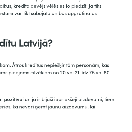
kus, kredīta devējs vēlēsies to piedzīt. Ja tiks
sture var tikt sabojāta un būs apgrūtinātas
ītu Latvijā?
lokam. Ātros kredītus nepiešķir tām personām, kas
ms pieejams cilvēkiem no 20 vai 21 līdz 75 vai 80
ūt pozitīvai
un ja ir bijuši iepriekšēji aizdevumi, tiem
eries, ka nevari ņemt jaunu aizdevumu, lai