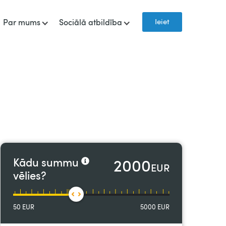
Ieiet
Par mums
Sociālā atbildība
2000
Kādu summu
EUR
vēlies?
50
EUR
5000
EUR