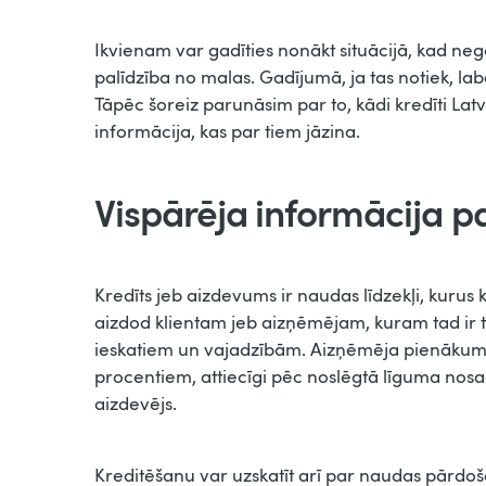
Ikvienam var gadīties nonākt situācijā, kad ne
palīdzība no malas. Gadījumā, ja tas notiek, lab
Tāpēc šoreiz parunāsim par to, kādi kredīti Lat
informācija, kas par tiem jāzina.
Vispārēja informācija p
Kredīts jeb aizdevums ir naudas līdzekļi, kurus
aizdod klientam jeb aizņēmējam, kuram tad ir ti
ieskatiem un vajadzībām. Aizņēmēja pienākums i
procentiem, attiecīgi pēc noslēgtā līguma nos
aizdevējs.
Kreditēšanu var uzskatīt arī par naudas pārdoš