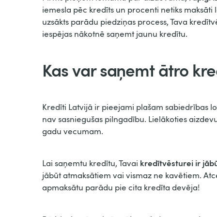
iemesla pēc kredīts un procenti netiks maksāti lai
uzsākts parādu piedziņas process, Tava kredītvē
iespējas nākotnē saņemt jaunu kredītu.
Kas var saņemt ātro kred
Kredīti Latvijā ir pieejami plašam sabiedrības 
nav sasniegušas pilngadību. Lielākoties aizdevu
gadu vecumam.
kredītvēsturei ir jāb
Lai saņemtu kredītu, Tavai
jābūt atmaksātiem vai vismaz ne kavētiem. Atc
apmaksātu parādu pie cita kredīta devēja!