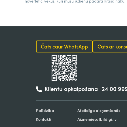
novērtēt cilvēkus, kuri mūsu ikdienu padara krāsaināku.
Čats caur WhatsApp
Čats ar kons
Klientu apkalpošana
24 00 99
Palīdzība
Atbildīga aizņemšanās
Kontakti
Aiznemiesatbildigi.lv