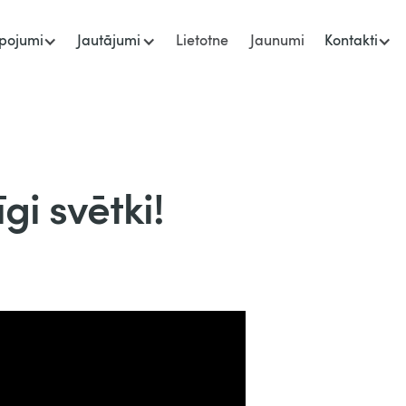
pojumi
Jautājumi
Lietotne
Jaunumi
Kontakti
īgi svētki!