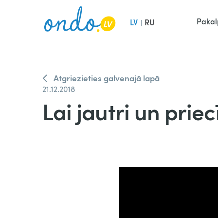
Pakal
LV
RU
|
Atgriezieties galvenajā lapā
21.12.2018
Lai jautri un priec