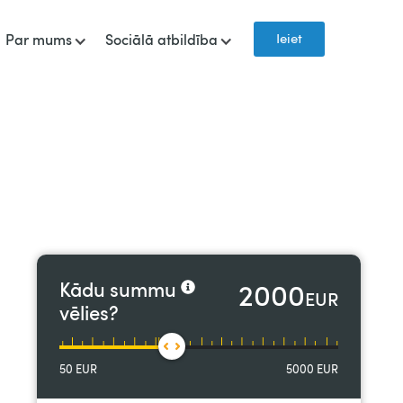
Ieiet
Par mums
Sociālā atbildība
2000
Kādu summu
EUR
vēlies?
50
EUR
5000
EUR