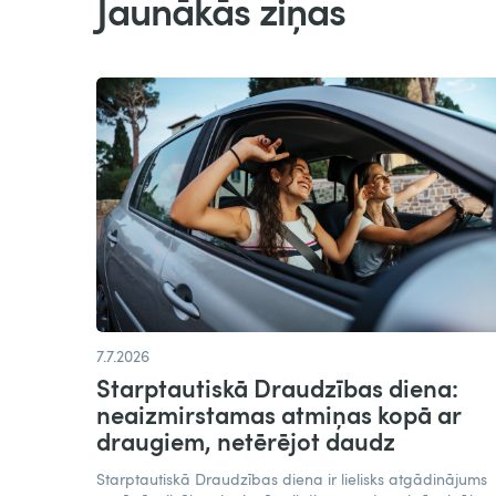
Jaunākās ziņas
7.7.2026
Starptautiskā Draudzības diena:
neaizmirstamas atmiņas kopā ar
draugiem, netērējot daudz​
Starptautiskā Draudzības diena ir lielisks atgādinājums