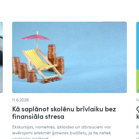
11.6.2026
1
Kā saplānot skolēnu brīvlaiku bez
finansiāla stresa
Ekskursijas, nometnes, izklaides un izbraucieni var
K
ievērojami ietekmēt ģimenes budžetu, ja tie netiek
c
savlaicīgi ieplānoti.
v