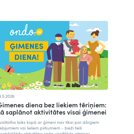
4.5.2026
Ģimenes diena bez liekiem tēriņiem:
kā saplānot aktivitātes visai ģimenei
valitatīvs laiks kopā ar ģimeni nav tikai par dārgiem
eļojumiem vai lieliem pirkumiem - bieži tieši
ienkāršākās aktivitātes rada vissiltākās atmiņas.