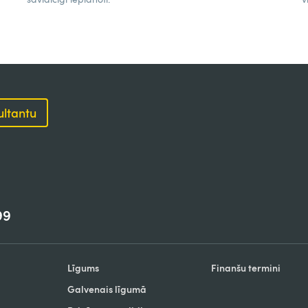
ultantu
99
Līgums
Finanšu termini
Galvenais līgumā