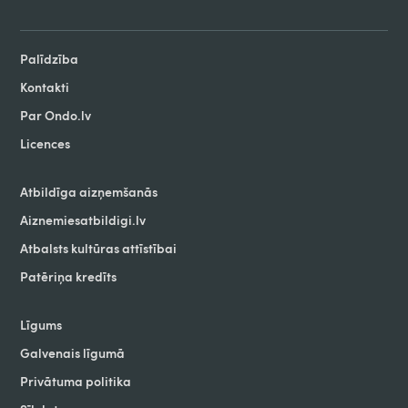
Palīdzība
Kontakti
Par Ondo.lv
Licences
Atbildīga aizņemšanās
Aiznemiesatbildigi.lv
Atbalsts kultūras attīstībai
Patēriņa kredīts
Līgums
Galvenais līgumā
Privātuma politika