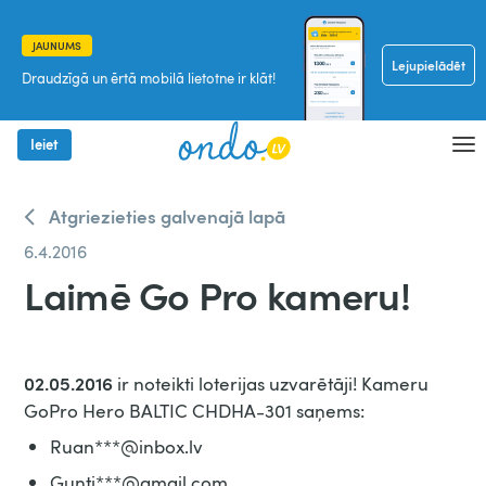
JAUNUMS
Lejupielādēt
Draudzīgā un ērtā mobilā lietotne ir klāt!
Ieiet
Atgriezieties galvenajā lapā
6.4.2016
Laimē Go Pro kameru!
02.05.2016
ir noteikti loterijas uzvarētāji! Kameru
GoPro Hero BALTIC CHDHA-301 saņems:
Ruan***@inbox.lv
Gunti***@gmail.com