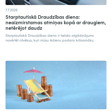
7.7.2026
Starptautiskā Draudzības diena:
neaizmirstamas atmiņas kopā ar draugiem,
netērējot daudz​
Starptautiskā Draudzības diena ir lielisks atgādinājums
novērtēt cilvēkus, kuri mūsu ikdienu padara krāsaināku.