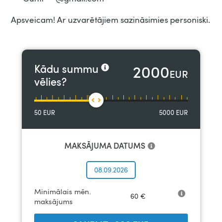
Apsveicam! Ar uzvarētājiem sazināsimies personiski.
2000
Kādu summu
EUR
vēlies?
50
EUR
5000
EUR
MAKSĀJUMA DATUMS
08.09.2026
Minimālais mēn.
60
€
maksājums