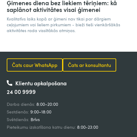
Ģimenes diena bez liekiem tēriņiem: kā
saplānot aktivitātes visai ģimenei
Kvalitatīvs laiks kopā ar ģimeni nav tikai par dārgiem
ceļojumiem vai lieliem pirkumiem - bieži tieši vienkāršākās
aktivitātes rada vissiltākās atmiņas.
Čats caur WhatsApp
Čats ar konsultantu
Klientu apkalpošana
24 00 9999
Darba dienās:
8:00–20:00
Sestdienās:
9:00–18:00
Svētdienās:
Brīvs
Pieteikumu izskatīšana katru dienu:
8:00-23:00