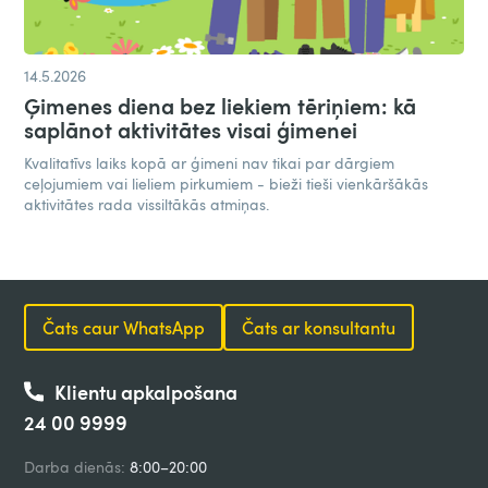
14.5.2026
Ģimenes diena bez liekiem tēriņiem: kā
saplānot aktivitātes visai ģimenei
Kvalitatīvs laiks kopā ar ģimeni nav tikai par dārgiem
ceļojumiem vai lieliem pirkumiem - bieži tieši vienkāršākās
aktivitātes rada vissiltākās atmiņas.
Čats caur WhatsApp
Čats ar konsultantu
Klientu apkalpošana
24 00 9999
Darba dienās:
8:00–20:00