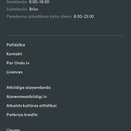
Sestdienās:
9:00–18:00
Svētdienās:
Brīvs
Pieteikumu izskatīšana katru dienu:
8:00-23:00
Palīdzība
Kontakti
Par Ondo.lv
Licences
Atbildīga aizņemšanās
Aiznemiesatbildigi.lv
Atbalsts kultūras attīstībai
Patēriņa kredīts
Līgums