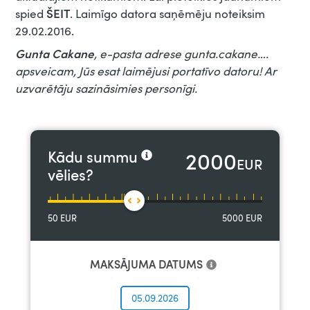
ŠEIT
spied
. Laimīgo datora saņēmēju noteiksim
29.02.2016.
Gunta Cakane
, e-pasta adrese gunta.cakane….
apsveicam, Jūs esat laimējusi portatīvo datoru! Ar
uzvarētāju sazināsimies personīgi.
2000
Kādu summu
EUR
vēlies?
50
EUR
5000
EUR
MAKSĀJUMA DATUMS
05.09.2026