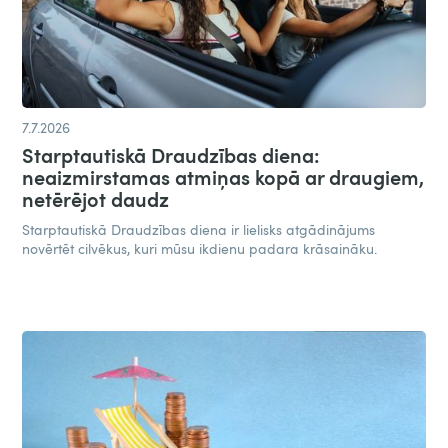
7.7.2026
Starptautiskā Draudzības diena:
neaizmirstamas atmiņas kopā ar draugiem,
netērējot daudz​
Starptautiskā Draudzības diena ir lielisks atgādinājums
novērtēt cilvēkus, kuri mūsu ikdienu padara krāsaināku.