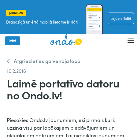
JAUNUMS
Lejupielādēt
Draudzīgā un ērtā mobilā lietotne ir klāt!
Ieiet
Atgriezieties galvenajā lapā
10.2.2016
Laimē portatīvo datoru
no Ondo.lv!
Piesakies Ondo.lv jaunumiem, esi pirmais kurš
uzzina visu par labākajiem piedāvājumiem un
aktuālajiem notikumiem. Lai pieteiktos jaunumiem