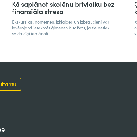
Kā saplānot skolēnu brīvlaiku bez
finansiāla stresa
Ekskursijas, nometnes, izklaides un izbraucieni var
K
ievērojami ietekmēt ģimenes budžetu, ja tie netiek
c
savlaicīgi ieplānoti.
v
ultantu
99