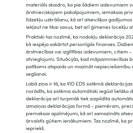
materiāls skaidro, ka pie šādiem izdevumiem va
ārstnieciskajiem pakalpojumiem, iemaksas priv
līdzekļu uzkrāšanu, kā arī atsevišķos gadījumos
iekļaut ne tikai savus, bet arī ģimenes locekļu 
Praktiski tas nozīmē, ka nodokļu deklarācija 202
kā iespēja sakārtot personīgās finanses. Dažie
ārstniecības vai izglītības izdevumiem, citiem -
atvieglojumi. Situācijās, kad mājsaimniecības b
patīkams atspaids un mazināt nepieciešamību 
segšanai.
Labā ziņa ir tā, ka VID EDS sistēmā deklarācijas
norādīts, ka sistēma automātiski iegūst lielāko 
deklarācija arī turpmāk tiek aizpildīta automāti
izmaiņas deklarācijas formā - piemēram, preci
piemaksas apzīmējumi, kā arī samazināts atsevi
ārvalstīs gūtiem ienākumiem. Tas nozīmē, ka 
iepriekš.