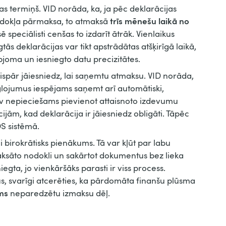
s termiņš. VID norāda, ka, ja pēc deklarācijas
trīs mēnešu laikā no
odokļa pārmaksa, to atmaksā
sē speciālisti cenšas to izdarīt ātrāk. Vienlaikus
ās deklarācijas var tikt apstrādātas atšķirīgā laikā,
joma un iesniegto datu precizitātes.
vispār jāiesniedz, lai saņemtu atmaksu. VID norāda,
lojumus iespējams saņemt arī automātiski,
av nepieciešams pievienot attaisnoto izdevumu
ijām, kad deklarācija ir jāiesniedz obligāti. Tāpēc
DS sistēmā.
 birokrātisks pienākums. Tā var kļūt par labu
aksāto nodokli un sakārtot dokumentus bez lieka
iegta, jo vienkāršāks parasti ir viss process.
ņus, svarīgi atcerēties, ka pārdomāta finanšu plūsma
ums
neparedzētu izmaksu dēļ.