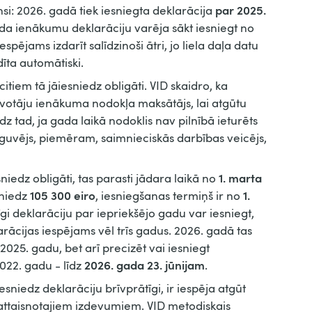
par 2025.
i: 2026. gadā tiek iesniegta deklarācija
ada ienākumu deklarāciju varēja sākt iesniegt no
spējams izdarīt salīdzinoši ātri, jo liela daļa datu
dīta automātiski.
citiem tā jāiesniedz obligāti. VID skaidro, ka
dzīvotāju ienākuma nodokļa maksātājs, lai atgūtu
z tad, ja gada laikā nodoklis nav pilnībā ieturēts
guvējs, piemēram, saimnieciskās darbības veicējs,
1. marta
sniedz obligāti, tas parasti jādara laikā no
105 300 eiro
1.
sniedz
, iesniegšanas termiņš ir no
īgi deklarāciju par iepriekšējo gadu var iesniegt,
larācijas iespējams vēl trīs gadus. 2026. gadā tas
2025. gadu, bet arī precizēt vai iesniegt
2026. gada 23. jūnijam
022. gadu - līdz
.
sniedz deklarāciju brīvprātīgi, ir iespēja atgūt
attaisnotajiem izdevumiem. VID metodiskais