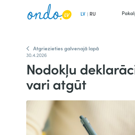
Pakal
LV
RU
|
Atgriezieties galvenajā lapā
30.4.2026
Nodokļu deklarācij
vari atgūt