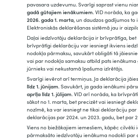
pavasara uzdevumu. Svarīgi saprast vienu nians
gadā gūtajiem ienākumiem
. VID norāda, ka g
2026. gada 1. marta
, un daudzos gadījumos to ie
Elektroniskās deklarēšanas sistēmā jau ir aizpil
Daļai iedzīvotāju deklarācija ir brīvprātīga, bet 
brīvprātīgi deklarāciju var iesniegt ikviens ie
nodokļa pārmaksu, savukārt obligāti tā jāiesnied
vai par nodokļa samaksu atbild pats ienākuma 
jūrnieks vai nekustamā īpašuma izīrētājs.
Svarīgi ievērot arī termiņus. Ja deklarācija jāie
līdz 1. jūnijam
. Savukārt, ja gada ienākumi pār
aprīļa līdz 1. jūlijam
. VID arī norāda, ka brīvprāt
sākot no 1. marta, bet precizēt vai iesniegt dek
nozīmē, ka var iesniegt ne tikai deklarāciju par 
deklarācijas par 2024. un 2023. gadu, bet par 2
Viens no biežākajiem iemesliem, kāpēc cilvēki ie
pārmaksāto iedzīvotāju ienākuma nodokli par 