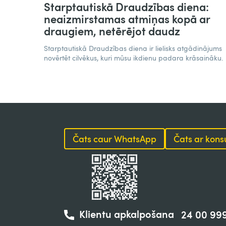
Starptautiskā Draudzības diena:
neaizmirstamas atmiņas kopā ar
draugiem, netērējot daudz​
Starptautiskā Draudzības diena ir lielisks atgādinājums
novērtēt cilvēkus, kuri mūsu ikdienu padara krāsaināku.
Čats caur WhatsApp
Čats ar kons
Klientu apkalpošana
24 00 99