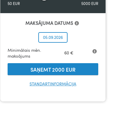
50
EUR
5000
EUR
MAKSĀJUMA DATUMS
05.09.2026
Minimālais mēn.
60
€
maksājums
SAŅEMT
2000
EUR
STANDARTINFORMĀCIJA