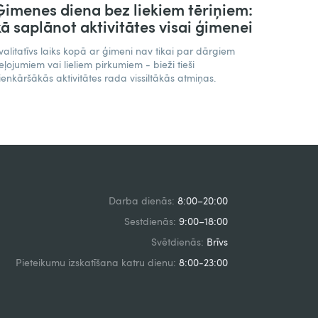
Ģimenes diena bez liekiem tēriņiem:
kā saplānot aktivitātes visai ģimenei
valitatīvs laiks kopā ar ģimeni nav tikai par dārgiem
eļojumiem vai lieliem pirkumiem - bieži tieši
ienkāršākās aktivitātes rada vissiltākās atmiņas.
Darba dienās:
8:00–20:00
Sestdienās:
9:00–18:00
Svētdienās:
Brīvs
Pieteikumu izskatīšana katru dienu:
8:00-23:00