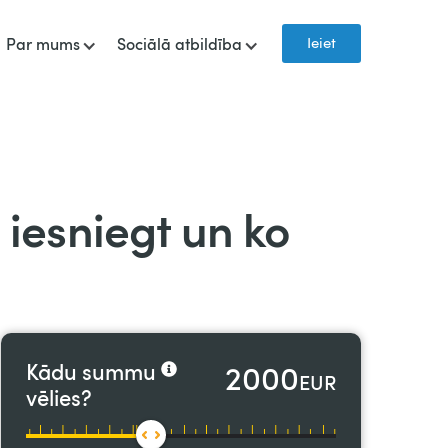
Ieiet
Par mums
Sociālā atbildība
 iesniegt un ko
2000
Kādu summu
EUR
vēlies?