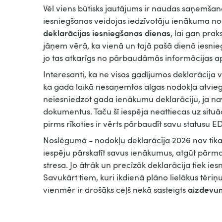
Vēl viens būtisks jautājums ir naudas saņemšana
iesniegšanas veidojas iedzīvotāju ienākuma n
deklarācijas iesniegšanas dienas
, lai gan prak
jāņem vērā, ka vienā un tajā pašā dienā iesniegt
jo tas atkarīgs no pārbaudāmās informācijas ap
Interesanti, ka ne visos gadījumos deklarācija 
ka gada laikā nesaņemtos algas nodokļa atvieg
neiesniedzot gada ienākumu deklarāciju, ja n
dokumentus. Taču šī iespēja neattiecas uz situāc
pirms rīkoties ir vērts pārbaudīt savu statusu E
Noslēgumā - nodokļu deklarācija 2026 nav tikai
iespēju pārskatīt savus ienākumus, atgūt pārm
stresa. Jo ātrāk un precīzāk deklarācija tiek iesn
Savukārt tiem, kuri ikdienā plāno lielākus tēri
aizdev
vienmēr ir drošāks ceļš nekā sasteigts