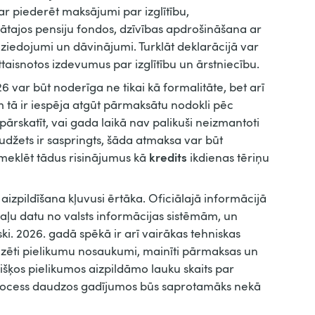
r piederēt maksājumi par izglītību,
ātajos pensiju fondos, dzīvības apdrošināšana ar
 ziedojumi un dāvinājumi. Turklāt deklarācijā var
attaisnotos izdevumus par izglītību un ārstniecību.
6 var būt noderīga ne tikai kā formalitāte, bet arī
m tā ir iespēja atgūt pārmaksātu nodokli pēc
 pārskatīt, vai gada laikā nav palikuši neizmantoti
udžets ir saspringts, šāda atmaksa var būt
kredits
meklēt tādus risinājumus kā
ikdienas tēriņu
 aizpildīšana kļuvusi ērtāka. Oficiālajā informācijā
daļu datu no valsts informācijas sistēmām, un
ski. 2026. gadā spēkā ir arī vairākas tehniskas
zēti pielikumu nosaukumi, mainīti pārmaksas un
šķos pielikumos aizpildāmo lauku skaits par
process daudzos gadījumos būs saprotamāks nekā