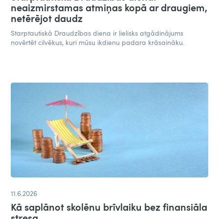
neaizmirstamas atmiņas kopā ar draugiem,
netērējot daudz​
Starptautiskā Draudzības diena ir lielisks atgādinājums
novērtēt cilvēkus, kuri mūsu ikdienu padara krāsaināku.
11.6.2026
Kā saplānot skolēnu brīvlaiku bez finansiāla
stresa