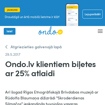
JAUNUMS
Lejupielādēt
Draudzīgā un ērtā mobilā lietotne ir klāt!
Ieiet
Atgriezieties galvenajā lapā
29.5.2017
Ondo.lv klientiem biļetes
ar 25% atlaidi
Arī šogad Rīgas Etnogrāfiskajā Brīvdabas muzejā ar
Rūdolfa Blaumaņa dižizrādi "Skroderdienas
Silmačos" ieskandinās tuvojošos vasaras