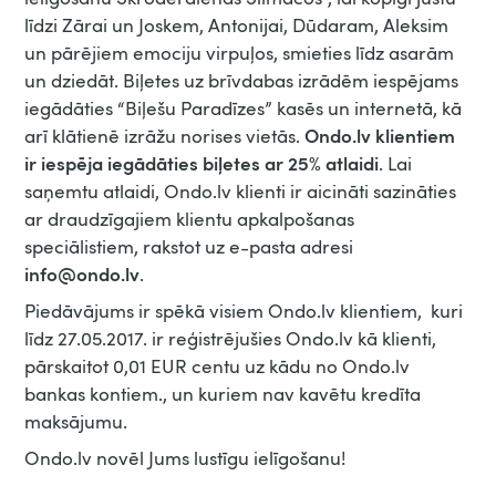
līdzi Zārai un Joskem, Antonijai, Dūdaram, Aleksim
un pārējiem emociju virpuļos, smieties līdz asarām
un dziedāt. Biļetes uz brīvdabas izrādēm iespējams
iegādāties “Biļešu Paradīzes” kasēs un internetā, kā
Ondo.lv klientiem
arī klātienē izrāžu norises vietās.
ir iespēja iegādāties biļetes ar 25% atlaidi
. Lai
saņemtu atlaidi, Ondo.lv klienti ir aicināti sazināties
ar draudzīgajiem klientu apkalpošanas
speciālistiem, rakstot uz e-pasta adresi
info@ondo.lv
.
Piedāvājums ir spēkā visiem Ondo.lv klientiem, kuri
līdz 27.05.2017. ir reģistrējušies Ondo.lv kā klienti,
pārskaitot 0,01 EUR centu uz kādu no Ondo.lv
bankas kontiem., un kuriem nav kavētu kredīta
maksājumu.
Ondo.lv novēl Jums lustīgu ielīgošanu!