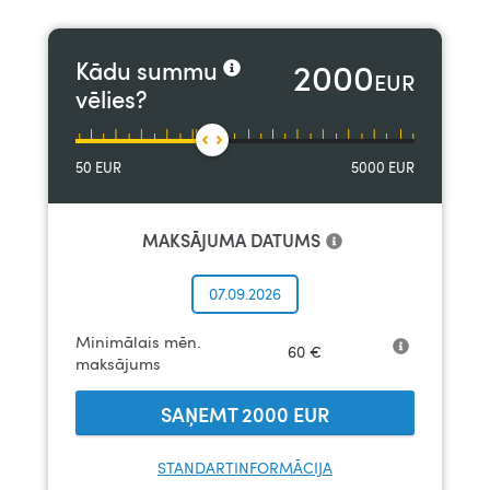
2000
Kādu summu
EUR
vēlies?
50
EUR
5000
EUR
MAKSĀJUMA DATUMS
07.09.2026
Minimālais mēn.
60
€
maksājums
SAŅEMT
2000
EUR
STANDARTINFORMĀCIJA