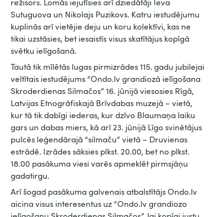
režisors. Lomās iejutīsies arī dziedātāji Ieva
Sutuguova un Nikolajs Puzikovs. Katru iestudējumu
kuplinās arī vietējie deju un koru kolektīvi, kas ne
tikai uzstāsies, bet iesaistīs visus skatītājus kopīgā
svētku ielīgošanā.
Tautā tik mīlētās lugas pirmizrādes 115. gadu jubilejai
veltītais iestudējums “Ondo.lv grandiozā ielīgošana
Skroderdienas Silmačos” 16. jūnijā viesosies Rīgā,
Latvijas Etnogrāfiskajā Brīvdabas muzejā – vietā,
kur tā tik dabīgi iederas, kur dzīvo Blaumaņa laiku
gars un dabas miers, kā arī 23. jūnijā Līgo svinētājus
pulcēs leģendārajā “silmaču” vietā – Druvienas
estrādē. Izrādes sāksies plkst. 20.00, bet no plkst.
18.00 pasākuma viesi varēs apmeklēt pirmsjāņu
gadatirgu.
Arī šogad pasākuma galvenais atbalstītājs Ondo.lv
aicina visus interesentus uz “Ondo.lv grandiozo
ielīgošanu Skroderdienas Silmačos”, lai kopīgi justu