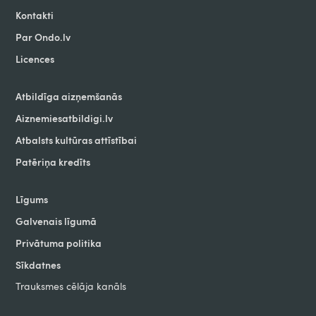
Kontakti
Par Ondo.lv
Licences
Atbildīga aizņemšanās
Aiznemiesatbildigi.lv
Atbalsts kultūras attīstībai
Patēriņa kredīts
Līgums
Galvenais līgumā
Privātuma politika
Sīkdatnes
Trauksmes cēlāja kanāls