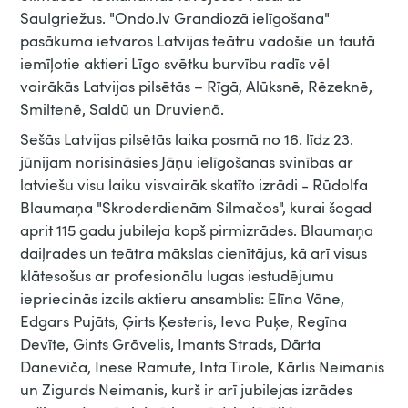
Saulgriežus. "Ondo.lv Grandiozā ielīgošana"
pasākuma ietvaros Latvijas teātru vadošie un tautā
iemīļotie aktieri Līgo svētku burvību radīs vēl
vairākās Latvijas pilsētās – Rīgā, Alūksnē, Rēzeknē,
Smiltenē, Saldū un Druvienā.
Sešās Latvijas pilsētās laika posmā no 16. līdz 23.
jūnijam norisināsies Jāņu ielīgošanas svinības ar
latviešu visu laiku visvairāk skatīto izrādi - Rūdolfa
Blaumaņa "Skroderdienām Silmačos", kurai šogad
aprit 115 gadu jubileja kopš pirmizrādes. Blaumaņa
daiļrades un teātra mākslas cienītājus, kā arī visus
klātesošus ar profesionālu lugas iestudējumu
iepriecinās izcils aktieru ansamblis: Elīna Vāne,
Edgars Pujāts, Ģirts Ķesteris, Ieva Puķe, Regīna
Devīte, Gints Grāvelis, Imants Strads, Dārta
Daneviča, Inese Ramute, Inta Tirole, Kārlis Neimanis
un Zigurds Neimanis, kurš ir arī jubilejas izrādes