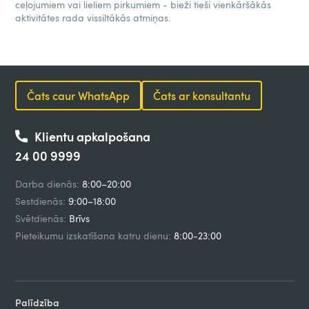
ceļojumiem vai lieliem pirkumiem - bieži tieši vienkāršākās
aktivitātes rada vissiltākās atmiņas.
Čats caur WhatsApp
Čats ar konsultantu
Klientu apkalpošana
24 00 9999
Darba dienās:
8:00–20:00
Sestdienās:
9:00–18:00
Svētdienās:
Brīvs
Pieteikumu izskatīšana katru dienu:
8:00-23:00
Palīdzība