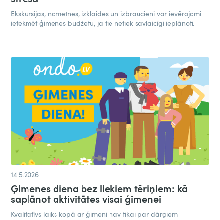
Ekskursijas, nometnes, izklaides un izbraucieni var ievērojami
ietekmēt ģimenes budžetu, ja tie netiek savlaicīgi ieplānoti.
14.5.2026
Ģimenes diena bez liekiem tēriņiem: kā
saplānot aktivitātes visai ģimenei
Kvalitatīvs laiks kopā ar ģimeni nav tikai par dārgiem