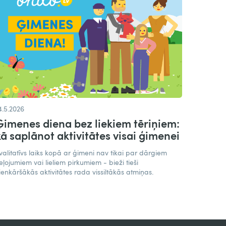
4.5.2026
Ģimenes diena bez liekiem tēriņiem:
kā saplānot aktivitātes visai ģimenei
valitatīvs laiks kopā ar ģimeni nav tikai par dārgiem
eļojumiem vai lieliem pirkumiem - bieži tieši
ienkāršākās aktivitātes rada vissiltākās atmiņas.