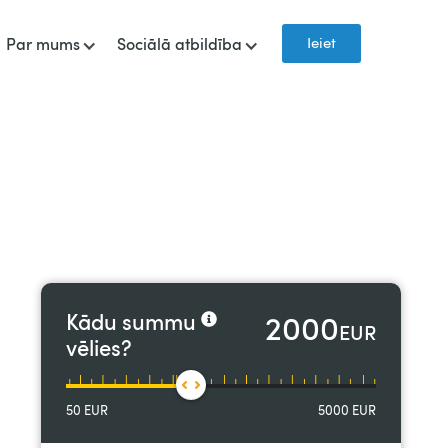
Ieiet
Par mums
Sociālā atbildība
2000
Kādu summu
EUR
vēlies?
50
EUR
5000
EUR