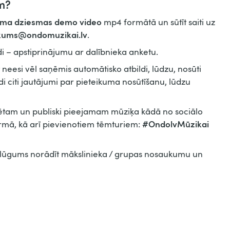
am?
aruma dziesmas demo video
mp4 formātā un sūtīt saiti uz
ikums@ondomuzikai.lv
.
i – apstiprinājumu ar dalībnieka anketu.
et neesi vēl saņēmis automātisko atbildi, lūdzu, nosūti
kādi citi jautājumi par pieteikuma nosūtīšanu, lūdzu
cētam un publiski pieejamam mūziķa kādā no sociālo
#OndolvMūzikai
ormā, kā arī pievienotiem tēmturiem:
ā lūgums norādīt mākslinieka / grupas nosaukumu un