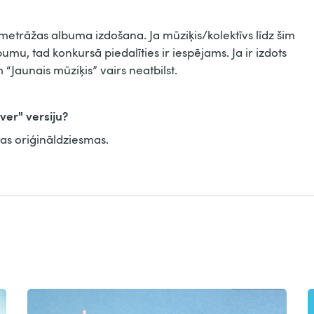
metrāžas albuma izdošana. Ja mūziķis/kolektīvs līdz šim
umu, tad konkursā piedalīties ir iespējams. Ja ir izdots
“Jaunais mūziķis” vairs neatbilst.
ver" versiju?
tas oriģināldziesmas.