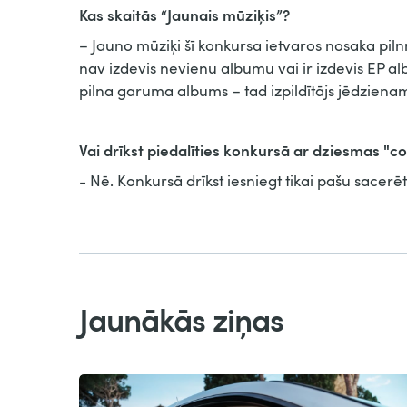
Kas skaitās “Jaunais mūziķis”?
– Jauno mūziķi šī konkursa ietvaros nosaka piln
nav izdevis nevienu albumu vai ir izdevis EP alb
pilna garuma albums – tad izpildītājs jēdzienam 
Vai drīkst piedalīties konkursā ar dziesmas "co
- Nē. Konkursā drīkst iesniegt tikai pašu sacerē
Jaunākās ziņas