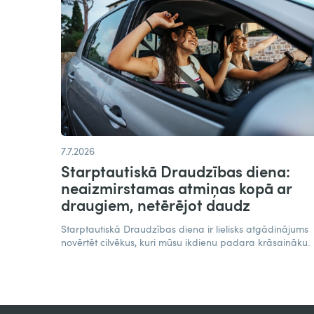
7.7.2026
Starptautiskā Draudzības diena:
neaizmirstamas atmiņas kopā ar
draugiem, netērējot daudz​
Starptautiskā Draudzības diena ir lielisks atgādinājums
novērtēt cilvēkus, kuri mūsu ikdienu padara krāsaināku.