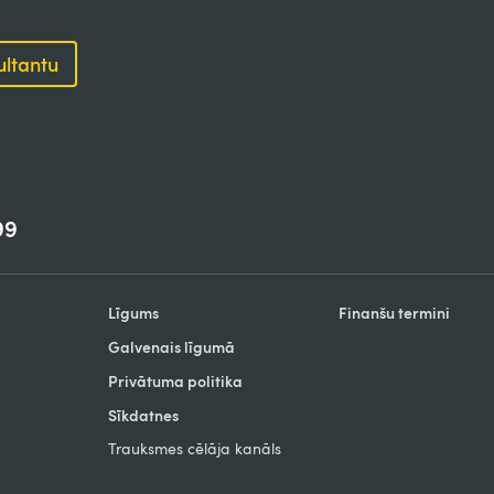
ultantu
99
Līgums
Finanšu termini
Galvenais līgumā
Privātuma politika
Sīkdatnes
Trauksmes cēlāja kanāls