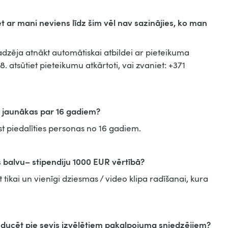
t ar mani neviens līdz šim vēl nav sazinājies, ko man
ajadzēja atnākt automātiskai atbildei ar pieteikuma
8. atsūtiet pieteikumu atkārtoti, vai zvaniet: +371
as jaunākas par 16 gadiem?
t piedalīties personas no 16 gadiem.
balvu– stipendiju 1000 EUR vērtībā?
 tikai un vienīgi dziesmas / video klipa radīšanai, kura
producēt pie sevis izvēlētiem pakalpojuma sniedzējiem?