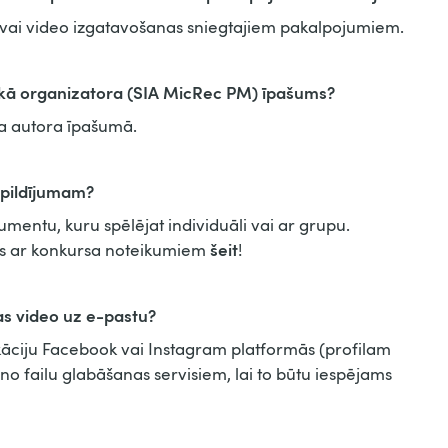
ta vai video izgatavošanas sniegtajiem pakalpojumiem.
ek kā organizatora (SIA MicRec PM) īpašums?
ta autora īpašumā.
zpildījumam?
mentu, kuru spēlējat individuāli vai ar grupu.
šeit
ies ar konkursa noteikumiem
!
s video uz e-pastu?
likāciju Facebook vai Instagram platformās (profilam
no failu glabāšanas servisiem, lai to būtu iespējams