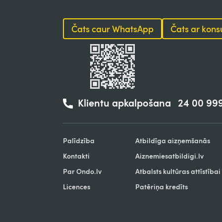
Čats caur WhatsApp
Čats ar kons
Klientu apkalpošana
24 00 99
Palīdzība
Atbildīga aizņemšanās
Kontakti
Aiznemiesatbildigi.lv
Par Ondo.lv
Atbalsts kultūras attīstībai
Licences
Patēriņa kredīts