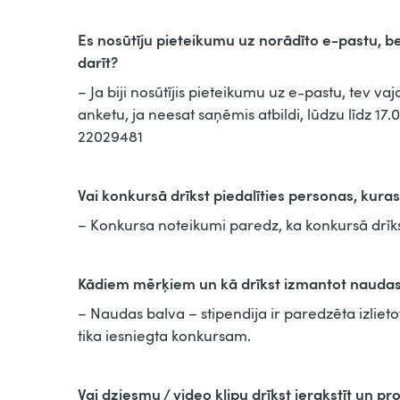
Es nosūtīju pieteikumu uz norādīto e-pastu, be
darīt?
– Ja biji nosūtījis pieteikumu uz e-pastu, tev v
anketu, ja neesat saņēmis atbildi, lūdzu līdz 17.0
22029481
Vai konkursā drīkst piedalīties personas, kur
– Konkursa noteikumi paredz, ka konkursā drīks
Kādiem mērķiem un kā drīkst izmantot naudas 
– Naudas balva – stipendija ir paredzēta izlietot
tika iesniegta konkursam.
Vai dziesmu / video klipu drīkst ierakstīt un 