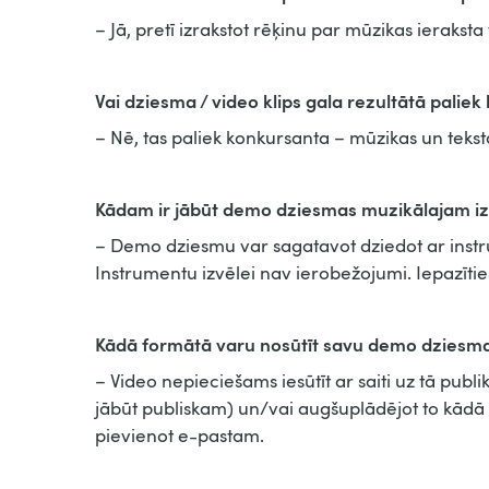
– Jā, pretī izrakstot rēķinu par mūzikas ieraks
Vai dziesma / video klips gala rezultātā pali
– Nē, tas paliek konkursanta – mūzikas un teks
Kādam ir jābūt demo dziesmas muzikālajam i
– Demo dziesmu var sagatavot dziedot ar instru
Instrumentu izvēlei nav ierobežojumi. Iepazīt
Kādā formātā varu nosūtīt savu demo dziesma
– Video nepieciešams iesūtīt ar saiti uz tā pub
jābūt publiskam) un/vai augšuplādējot to kādā 
pievienot e-pastam.