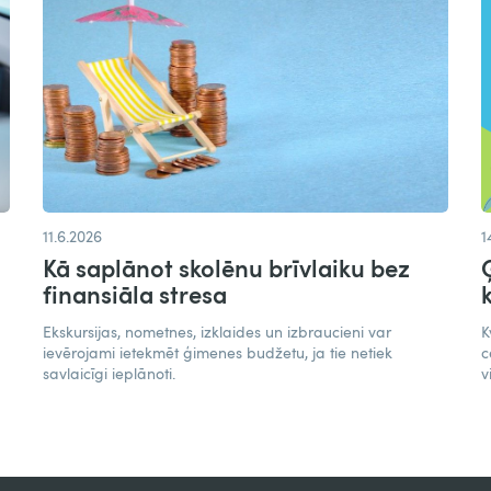
11.6.2026
1
Kā saplānot skolēnu brīvlaiku bez
finansiāla stresa
Ekskursijas, nometnes, izklaides un izbraucieni var
K
ievērojami ietekmēt ģimenes budžetu, ja tie netiek
c
savlaicīgi ieplānoti.
v