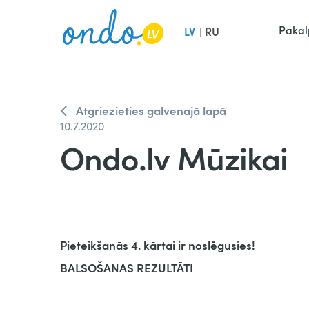
Pakal
LV
RU
|
Atgriezieties galvenajā lapā
10.7.2020
Ondo.lv Mūzikai
Pieteikšanās 4. kārtai ir noslēgusies!
BALSOŠANAS REZULTĀTI