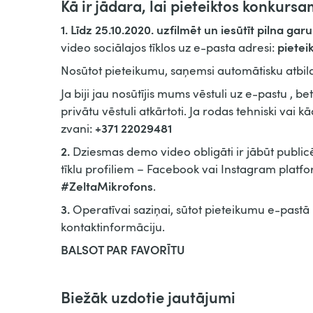
Kā ir jādara, lai pieteiktos konkurs
1. Līdz
25.10.2020.
uzfilmēt un iesūtīt pilna g
piete
video sociālajos tīklos uz e-pasta adresi:
Nosūtot pieteikumu, saņemsi automātisku atbild
Ja biji jau nosūtījis mums vēstuli uz e-pastu , b
privātu vēstuli atkārtoti. Ja rodas tehniski vai 
+371 22029481
zvani:
2.
Dziesmas demo video obligāti ir jābūt publi
tīklu profiliem – Facebook vai Instagram platf
#ZeltaMikrofons
.
3.
Operatīvai saziņai, sūtot pieteikumu e-past
kontaktinformāciju.
BALSOT PAR FAVORĪTU
Biežāk uzdotie jautājumi