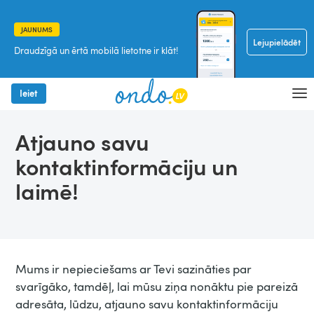
JAUNUMS
Lejupielādēt
Draudzīgā un ērtā mobilā lietotne ir klāt!
Ieiet
Atjauno savu
kontaktinformāciju un
laimē!
Mums ir nepieciešams ar Tevi sazināties par
svarīgāko, tamdēļ, lai mūsu ziņa nonāktu pie pareizā
adresāta, lūdzu, atjauno savu kontaktinformāciju