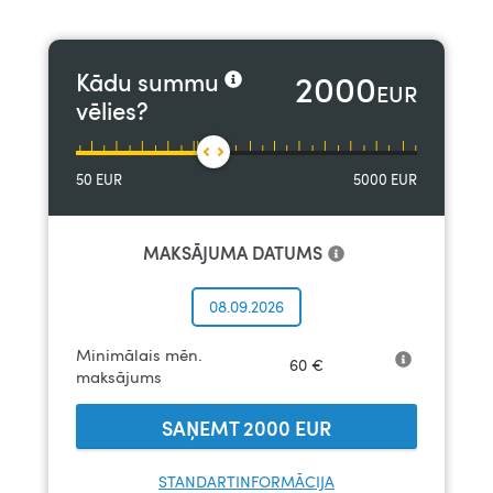
2000
Kādu summu
EUR
vēlies?
50
EUR
5000
EUR
MAKSĀJUMA DATUMS
08.09.2026
Minimālais mēn.
60
€
maksājums
SAŅEMT
2000
EUR
STANDARTINFORMĀCIJA