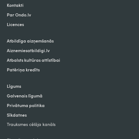
Kontakti
Par Ondo.lv
Licences
Atbildīga aizņemšanās
Aiznemiesatbildigi.lv
Atbalsts kultūras attīstībai
Patēriņa kredīts
Līgums
Galvenais līgumā
Privātuma politika
Sīkdatnes
Trauksmes cēlāja kanāls