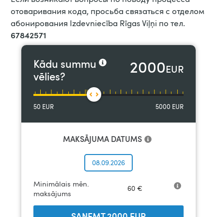
отоваривания кода, просьба связаться с отделом
абонирования Izdevniecība Rīgas Viļņi по тел.
67842571
2000
Kādu summu
EUR
vēlies?
50
EUR
5000
EUR
MAKSĀJUMA DATUMS
08.09.2026
Minimālais mēn.
60
€
maksājums
SAŅEMT
2000
EUR