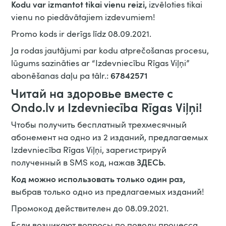
Kodu var izmantot tikai vienu reizi,
izvēloties tikai
vienu no piedāvātajiem izdevumiem!
Promo kods ir derīgs līdz 08.09.2021.
Ja rodas jautājumi par kodu atprečošanas procesu,
lūgums sazināties ar “Izdevniecību Rīgas Viļņi”
67842571
abonēšanas daļu pa tālr.:
Читай на здоровье вместе с
Ondo.lv и Izdevniecībа Rīgas Viļņi!
Чтобы получить бесплатный трехмесячный
абонемент на одно из 2 изданий, предлагаемых
Izdevniecība Rīgas Viļņi, зарегистрируй
ЗДЕСЬ.
полученный в SMS код, нажав
Код можно использовать только один раз,
выбрав только одно из предлагаемых изданий!
Промокод действителен до 08.09.2021.
Если возникают вопросы по поводу процесса