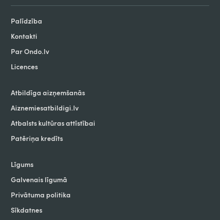
Palīdzība
Kontakti
Par Ondo.lv
Licences
Atbildīga aizņemšanās
Aiznemiesatbildigi.lv
Atbalsts kultūras attīstībai
Patēriņa kredīts
Līgums
Galvenais līgumā
Privātuma politika
Sīkdatnes