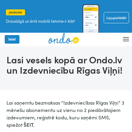
JAUNUMS
Lejupielādēt
Draudzīgā un ērtā mobilā lietotne ir klāt!
Ieiet
Lasi vesels kopā ar Ondo.lv
un Izdevniecību Rīgas Viļņi!
Lai saņemtu bezmaksas “Izdevniecības Rīgas Viļņi” 3
mēnešu abonementu uz vienu no 2 piedāvātajiem
izdevumiem, reģistrē kodu, kuru saņēmi SMS,
ŠEIT.
spiežot