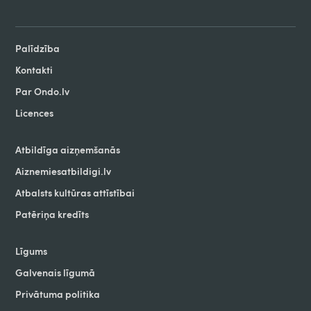
Palīdzība
Kontakti
Par Ondo.lv
Licences
Atbildīga aizņemšanās
Aiznemiesatbildigi.lv
Atbalsts kultūras attīstībai
Patēriņa kredīts
Līgums
Galvenais līgumā
Privātuma politika