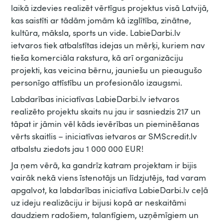
laikā izdevies realizēt vērtīgus projektus visā Latvijā,
kas saistīti ar tādām jomām kā izglītība, zinātne,
kultūra, māksla, sports un vide. LabieDarbi.lv
ietvaros tiek atbalstītas idejas un mērķi, kuriem nav
tieša komerciāla rakstura, kā arī organizāciju
projekti, kas veicina bērnu, jauniešu un pieaugušo
personīgo attīstību un profesionālo izaugsmi.
Labdarības iniciatīvas LabieDarbi.lv ietvaros
realizēto projektu skaits nu jau ir sasniedzis 217 un
tāpat ir jāmin vēl kāds ievērības un pieminēšanas
vērts skaitlis – iniciatīvas ietvaros ar SMScredit.lv
atbalstu ziedots jau 1 000 000 EUR!
Ja ņem vērā, ka gandrīz katram projektam ir bijis
vairāk nekā viens īstenotājs un līdzjutējs, tad varam
apgalvot, ka labdarības iniciatīva LabieDarbi.lv ceļā
uz ideju realizāciju ir bijusi kopā ar neskaitāmi
daudziem radošiem, talantīgiem, uzņēmīgiem un