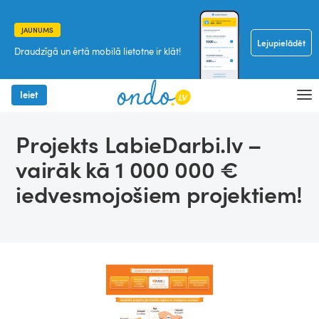
JAUNUMS
Lejupielādēt
Draudzīgā un ērtā mobilā lietotne ir klāt!
Ieiet
Projekts LabieDarbi.lv –
vairāk kā 1 000 000 €
iedvesmojošiem projektiem!