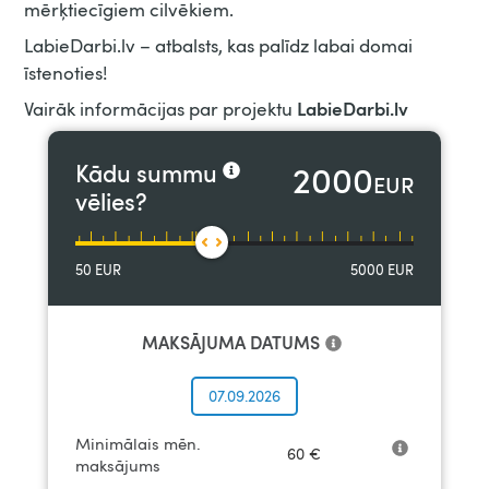
mērķtiecīgiem cilvēkiem.
LabieDarbi.lv – atbalsts, kas palīdz labai domai
īstenoties!
LabieDarbi.lv
Vairāk informācijas par projektu
2000
Kādu summu
EUR
vēlies?
50
EUR
5000
EUR
MAKSĀJUMA DATUMS
07.09.2026
Minimālais mēn.
60
€
maksājums