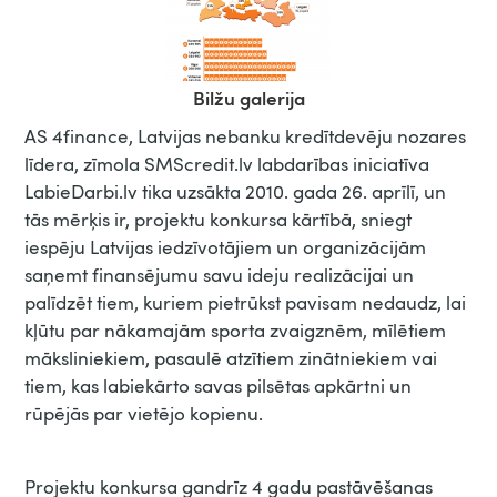
Bilžu galerija
AS 4finance, Latvijas nebanku kredītdevēju nozares
līdera, zīmola SMScredit.lv labdarības iniciatīva
LabieDarbi.lv tika uzsākta 2010. gada 26. aprīlī, un
tās mērķis ir, projektu konkursa kārtībā, sniegt
iespēju Latvijas iedzīvotājiem un organizācijām
saņemt finansējumu savu ideju realizācijai un
palīdzēt tiem, kuriem pietrūkst pavisam nedaudz, lai
kļūtu par nākamajām sporta zvaigznēm, mīlētiem
māksliniekiem, pasaulē atzītiem zinātniekiem vai
tiem, kas labiekārto savas pilsētas apkārtni un
rūpējās par vietējo kopienu.
Projektu konkursa gandrīz 4 gadu pastāvēšanas